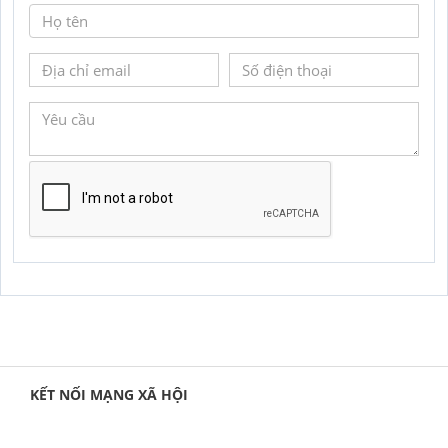
GỬI YÊU CẦU
KẾT NỐI MẠNG XÃ HỘI