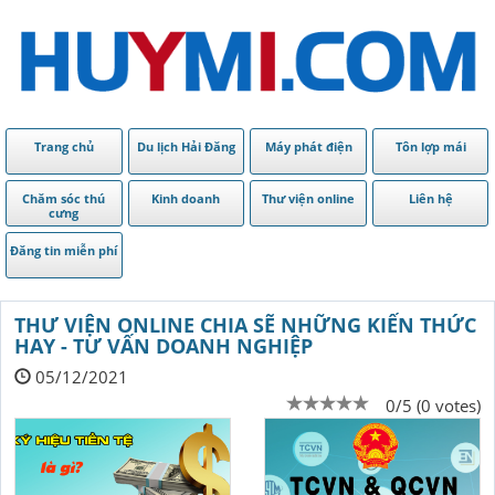
Trang chủ
Du lịch Hải Đăng
Máy phát điện
Tôn lợp mái
Chăm sóc thú
Kinh doanh
Thư viện online
Liên hệ
cưng
Đăng tin miễn phí
THƯ VIỆN ONLINE CHIA SẼ NHỮNG KIẾN THỨC
HAY - TƯ VẤN DOANH NGHIỆP
05/12/2021
0/5 (0 votes)