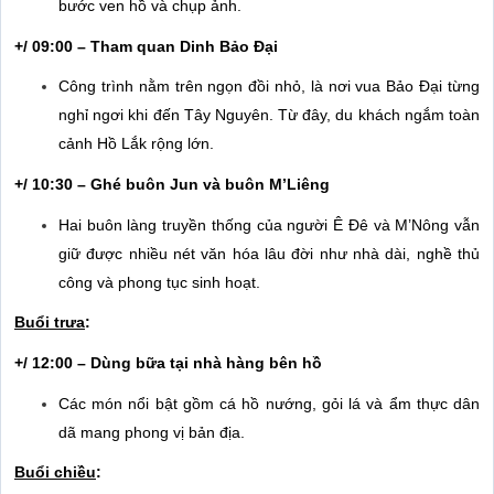
bước ven hồ và chụp ảnh.
+/ 09:00 – Tham quan Dinh Bảo Đại
Công trình nằm trên ngọn đồi nhỏ, là nơi vua Bảo Đại từng
nghỉ ngơi khi đến Tây Nguyên. Từ đây, du khách ngắm toàn
cảnh Hồ Lắk rộng lớn.
+/ 10:30 – Ghé buôn Jun và buôn M’Liêng
Hai buôn làng truyền thống của người Ê Đê và M’Nông vẫn
giữ được nhiều nét văn hóa lâu đời như nhà dài, nghề thủ
công và phong tục sinh hoạt.
Buổi trưa
:
+/ 12:00 – Dùng bữa tại nhà hàng bên hồ
Các món nổi bật gồm cá hồ nướng, gỏi lá và ẩm thực dân
dã mang phong vị bản địa.
Buổi chiều
: