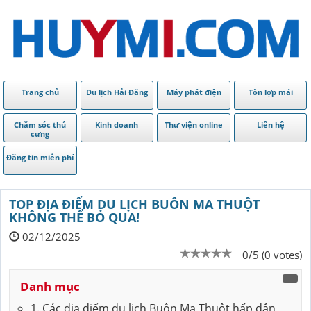
Trang chủ
Du lịch Hải Đăng
Máy phát điện
Tôn lợp mái
Chăm sóc thú
Kinh doanh
Thư viện online
Liên hệ
cưng
Đăng tin miễn phí
TOP ĐỊA ĐIỂM DU LỊCH BUÔN MA THUỘT
KHÔNG THỂ BỎ QUA!
02/12/2025
0/5 (0 votes)
Danh mục
1. Các địa điểm du lịch Buôn Ma Thuột hấp dẫn