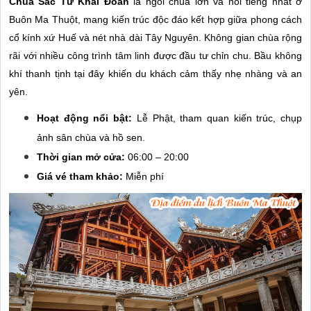
Chùa Sắc Tứ Khải Đoan
là ngôi chùa lớn và nổi tiếng nhất ở
Buôn Ma Thuột, mang kiến trúc độc đáo kết hợp giữa phong cách
cổ kính xứ Huế và nét nhà dài Tây Nguyên. Không gian chùa rộng
rãi với nhiều công trình tâm linh được đầu tư chỉn chu. Bầu không
khí thanh tịnh tại đây khiến du khách cảm thấy nhẹ nhàng và an
yên.
Hoạt động nổi bật:
Lễ Phật, tham quan kiến trúc, chụp
ảnh sân chùa và hồ sen.
Thời gian mở cửa:
06:00 – 20:00
Giá vé tham khảo:
Miễn phí