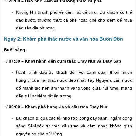
+/ 20:00 – Dạo phố đêm và thưởng thức cà phê
Không khí thành phố về đêm rất dễ chịu. Du khách có thể
dạo bước, thưởng thức cà phê hoặc ghé chợ đêm để mua
đặc sản địa phương.
Ngày 2: Khám phá thác nước và văn hóa Buôn Đôn
Buổi sáng
:
+/ 07:30 – Khởi hành đến cụm thác Dray Nur và Dray Sap
Hành trình đưa du khách đến với cảnh quan thiên nhiên
hùng vĩ của hai thác nước đẹp nhất Tây Nguyên. Làn nước
đổ mạnh tạo nên âm thanh vang vọng giữa núi rừng, mang
đến trải nghiệm rất ấn tượng.
+/ 09:00 – Khám phá hang đá và cầu treo Dray Nur
Du khách đi qua các lối nhỏ rợp bóng cây xanh, ngắm dòng
sông Sêrêpốk từ trên cầu treo và cảm nhận không gian
nguyên sơ của núi rừng.