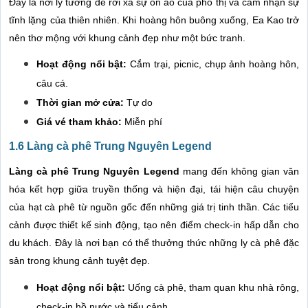
Đây là nơi lý tưởng để rời xa sự ồn ào của phố thị và cảm nhận sự
tĩnh lặng của thiên nhiên. Khi hoàng hôn buông xuống, Ea Kao trở
nên thơ mộng với khung cảnh đẹp như một bức tranh.
Hoạt động nổi bật:
Cắm trại, picnic, chụp ảnh hoàng hôn,
câu cá.
Thời gian mở cửa:
Tự do
Giá vé tham khảo:
Miễn phí
1.6 Làng cà phê Trung Nguyên Legend
Làng cà phê Trung Nguyên Legend
mang đến không gian văn
hóa kết hợp giữa truyền thống và hiện đại, tái hiện câu chuyện
của hạt cà phê từ nguồn gốc đến những giá trị tinh thần. Các tiểu
cảnh được thiết kế sinh động, tạo nên điểm check-in hấp dẫn cho
du khách. Đây là nơi bạn có thể thưởng thức những ly cà phê đặc
sản trong khung cảnh tuyệt đẹp.
Hoạt động nổi bật:
Uống cà phê, tham quan khu nhà rông,
check-in hồ nước và tiểu cảnh.