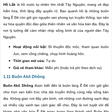
Hồ Lắk
là hồ nước tự nhiên lớn nhất Tây Nguyên, mang vẻ đẹp
hiền hòa, tĩnh lặng đầy quyến rũ. Bao quanh hồ là những buôn
làng Ê Đê còn giữ gìn nguyên vẹn phong tục truyền thống, tạo nên
sự hòa quyện độc đáo giữa thiên nhiên và văn hóa bản địa. Đây là
nơi lý tưởng để cảm nhận nhịp sống bình dị của người dân Tây
Nguyên.
Hoạt động nổi bật:
Đi thuyền độc mộc, tham quan buôn
Jun, xem cồng chiêng, chụp hình hoàng hôn.
Thời gian mở cửa:
Tự do
Giá vé tham khảo:
Miễn phí (hoặc trả phí theo dịch vụ)
1.11 Buôn Akô Dhông
Buôn Akô Dhông
được biết đến là buôn làng Ê Đê còn giữ gần
như trọn vẹn kiến trúc nhà dài truyền thống cùng nếp sống bản
địa. Không gian nơi đây yên bình, với những con đường sạch đẹp
và nhiều cây xanh tạo cảm giác dễ chịu. Đây là nơi tuyệt vời để
khám phá văn hóa Ê Đê ngay trong lòng thành phố Buôn Ma