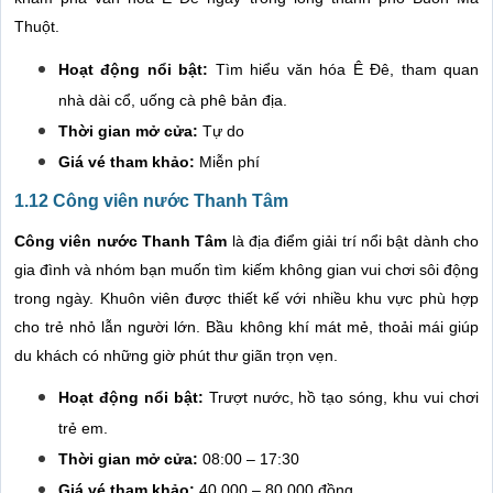
Thuột.
Hoạt động nổi bật:
Tìm hiểu văn hóa Ê Đê, tham quan
nhà dài cổ, uống cà phê bản địa.
Thời gian mở cửa:
Tự do
Giá vé tham khảo:
Miễn phí
1.12 Công viên nước Thanh Tâm
Công viên nước Thanh Tâm
là địa điểm giải trí nổi bật dành cho
gia đình và nhóm bạn muốn tìm kiếm không gian vui chơi sôi động
trong ngày. Khuôn viên được thiết kế với nhiều khu vực phù hợp
cho trẻ nhỏ lẫn người lớn. Bầu không khí mát mẻ, thoải mái giúp
du khách có những giờ phút thư giãn trọn vẹn.
Hoạt động nổi bật:
Trượt nước, hồ tạo sóng, khu vui chơi
trẻ em.
Thời gian mở cửa:
08:00 – 17:30
Giá vé tham khảo:
40.000 – 80.000 đồng