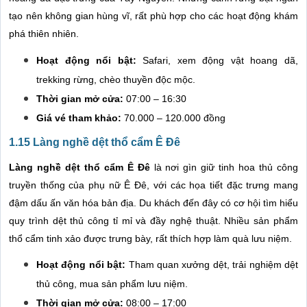
tạo nên không gian hùng vĩ, rất phù hợp cho các hoạt động khám
phá thiên nhiên.
Hoạt động nổi bật:
Safari, xem động vật hoang dã,
trekking rừng, chèo thuyền độc mộc.
Thời gian mở cửa:
07:00 – 16:30
Giá vé tham khảo:
70.000 – 120.000 đồng
1.15 Làng nghề dệt thổ cẩm Ê Đê
Làng nghề dệt thổ cẩm Ê Đê
là nơi gìn giữ tinh hoa thủ công
truyền thống của phụ nữ Ê Đê, với các họa tiết đặc trưng mang
đậm dấu ấn văn hóa bản địa. Du khách đến đây có cơ hội tìm hiểu
quy trình dệt thủ công tỉ mỉ và đầy nghệ thuật. Nhiều sản phẩm
thổ cẩm tinh xảo được trưng bày, rất thích hợp làm quà lưu niệm.
Hoạt động nổi bật:
Tham quan xưởng dệt, trải nghiệm dệt
thủ công, mua sản phẩm lưu niệm.
Thời gian mở cửa:
08:00 – 17:00