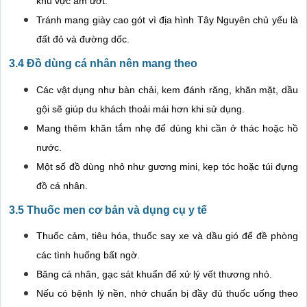
khu vực ẩm ướt.
Tránh mang giày cao gót vì địa hình Tây Nguyên chủ yếu là
đất đỏ và đường dốc.
3.4 Đồ dùng cá nhân nên mang theo
Các vật dụng như bàn chải, kem đánh răng, khăn mặt, dầu
gội sẽ giúp du khách thoải mái hơn khi sử dụng.
Mang thêm khăn tắm nhẹ để dùng khi cần ở thác hoặc hồ
nước.
Một số đồ dùng nhỏ như gương mini, kẹp tóc hoặc túi đựng
đồ cá nhân.
3.5 Thuốc men cơ bản và dụng cụ y tế
Thuốc cảm, tiêu hóa, thuốc say xe và dầu gió để đề phòng
các tình huống bất ngờ.
Băng cá nhân, gạc sát khuẩn để xử lý vết thương nhỏ.
Nếu có bệnh lý nền, nhớ chuẩn bị đầy đủ thuốc uống theo