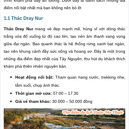
trình khám phá đầy ấn tượng. Dưới đây là danh sách những địa
điểm nổi bật nhất mà bạn không nên bỏ lỡ.
1.1 Thác Dray Nur
Thác Dray Nur
mang vẻ đẹp mạnh mẽ, hùng vĩ với dòng thác
trắng xóa đổ xuống từ độ cao lớn, tạo nên âm thanh vang vọng
giữa đại ngàn. Bao quanh thác là hệ thống rừng xanh bạt ngàn,
tạo nên khung cảnh đầy sức sống và hoang sơ. Đây là một trong
những địa điểm đẹp nhất của Tây Nguyên, thu hút du khách thích
khám phá thiên nhiên nguyên bản.
Hoạt động nổi bật:
Tham quan hang nước, trekking nhẹ,
tắm suối, chụp ảnh thác.
Thời gian mở cửa:
07:00 – 17:30
Giá vé tham khảo:
30.000 – 50.000 đồng