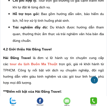
Chi phí hợp lý:
Tour trọn gói thường có giá cạnh tranh hơn
khi tự đặt lẻ từng dịch vụ.
Hỗ trợ trọn gói:
Bao gồm hướng dẫn viên, bảo hiểm du
lịch, hỗ trợ xử lý tình huống phát sinh.
Trải nghiệm đầy đủ:
Du khách được hướng dẫn tham
quan, thưởng thức ẩm thực và trải nghiệm văn hóa bản địa
đúng chuẩn.
4.2 Giới thiệu Hải Đăng Travel
Hải Đăng Travel
là đơn vị lữ hành uy tín chuyên cung cấp
các
tour du lịch Buôn Ma Thuột
trọn gói, giá rẻ khởi hành từ
TPHCM. Công ty nổi bật với dịch vụ chuyên nghiệp, đội ngũ
hướng dẫn viên giàu kinh nghiệm và các gói tour linh hoạt, phù
↑
hợp mọi đối tượng.
***Điểm nổi bật của Hải Đăng Travel:
✅ Tour trọn gói, tiết kiệm thời gian và chi phí