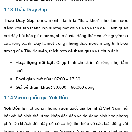
1.13 Thác Dray Sap
Thác Dray Sap
được mệnh danh là “thác khói” nhờ làn nước
trắng xóa tạo thành lớp sương mờ khi va vào vách đá. Cảnh quan
nơi đây hài hòa giữa sự mạnh mẽ của dòng thác và vẻ nguyên sơ
của rừng xanh. Đây là một trong những thác nước mang tính biểu
tượng của Tây Nguyên, thích hợp để tham quan và chụp ảnh.
Hoạt động nổi bật:
Chụp hình check-in, đi rừng nhẹ, tắm
suối.
Thời gian mở cửa:
07:00 – 17:30
Giá vé tham khảo:
30.000 – 50.000 đồng
1.14 Vườn quốc gia Yok Đôn
Yok Đôn
là một trong những vườn quốc gia lớn nhất Việt Nam, nổi
bật với hệ sinh thái rừng khộp độc đáo và đa dạng sinh học phong
phú. Du khách đến đây sẽ có cơ hội tìm hiểu về các loài động vật
hoang dã đặc trưng của Tây Nguyên. Những cánh rừng bạt ngàn