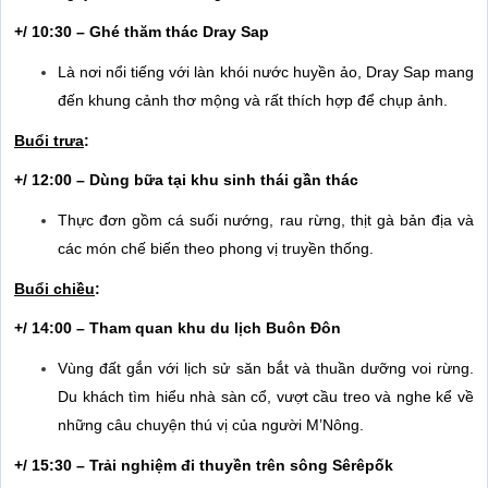
+/ 10:30 – Ghé thăm thác Dray Sap
Là nơi nổi tiếng với làn khói nước huyền ảo, Dray Sap mang
đến khung cảnh thơ mộng và rất thích hợp để chụp ảnh.
Buổi trưa
:
+/ 12:00 – Dùng bữa tại khu sinh thái gần thác
Thực đơn gồm cá suối nướng, rau rừng, thịt gà bản địa và
các món chế biến theo phong vị truyền thống.
Buổi chiều
:
+/ 14:00 – Tham quan khu du lịch Buôn Đôn
Vùng đất gắn với lịch sử săn bắt và thuần dưỡng voi rừng.
Du khách tìm hiểu nhà sàn cổ, vượt cầu treo và nghe kể về
những câu chuyện thú vị của người M’Nông.
+/ 15:30 – Trải nghiệm đi thuyền trên sông Sêrêpốk