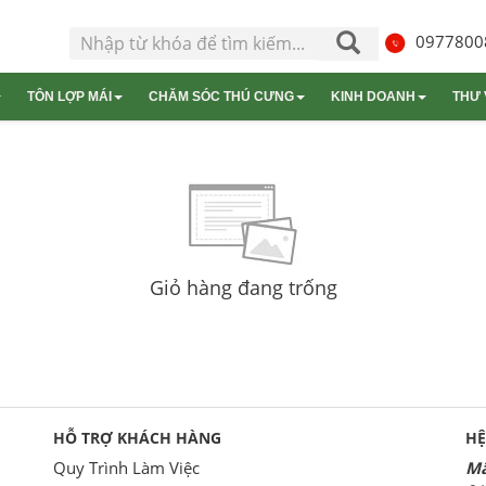
0977800
TÔN LỢP MÁI
CHĂM SÓC THÚ CƯNG
KINH DOANH
THƯ 
ện komatsu
Tôn hoa sen
Chăm sóc chó
Máy phát điện cummins
Túi nilon
Tôn đông á
Tháng tiếng anh
Chă
ện denyo
Tôn lạnh
Tư vấn doanh nghiệp
Tôn xốp
Hợp đồng
Tôn nhựa
Túi giấy
Tiêu chuẩn
Giỏ hàng đang trống
HỖ TRỢ KHÁCH HÀNG
HỆ
Quy Trình Làm Việc
Mã