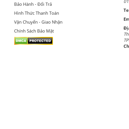
01
Bảo Hành - Đổi Trả
Te
Hình Thức Thanh Toán
Em
Vận Chuyển - Giao Nhận
Đị
Chính Sách Bảo Mật
Th
T
Ch