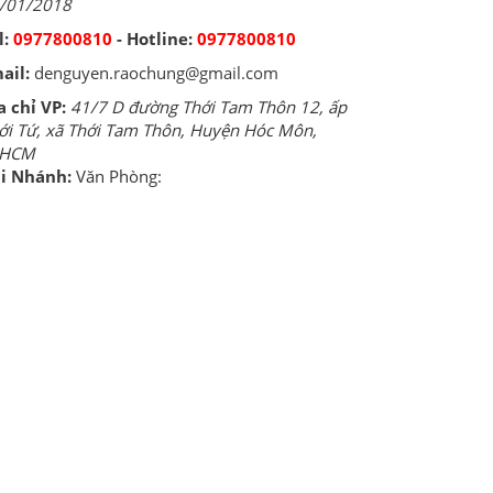
/01/2018
l:
0977800810
- Hotline:
0977800810
ail:
denguyen.raochung@gmail.com
a chỉ VP:
41/7 D đường Thới Tam Thôn 12, ấp
ới Tứ, xã Thới Tam Thôn, Huyện Hóc Môn,
PHCM
i Nhánh:
Văn Phòng: