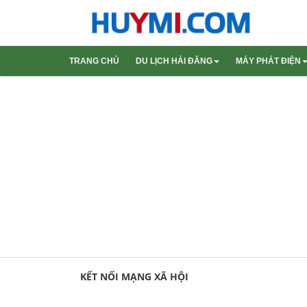
TRANG CHỦ
DU LỊCH HẢI ĐĂNG
MÁY PHÁT ĐIỆN
Du Lịch Trong Nước
Máy phát đi
Máy phát đi
KẾT NỐI MẠNG XÃ HỘI