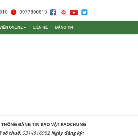
810
0977800810
VIỆN ONLINE
LIÊN HỆ
ĐĂNG TIN
m sóc mèo
Thùng carton
Trình duyệt
Gạch lát nền
Ký hiệu
 THỐNG ĐĂNG TIN RAO VẶT RAOCHUNG
 số thuế:
0314816952
Ngày đăng ký: