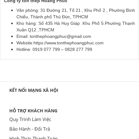
Công ty tôn thép Hoàng Phúc
Văn phòng: 31 Đường 21, Tổ 21 , Khu Phố 2 , Phường Bình
Chiểu, Thành phố Thủ Đức, TPHCM
Kho hàng: Số 435 Hà Huy Giáp .Khu Phố 5.Phường Thạnh
Xuân Q12 ,TPHCM
Email: tonthephoangphuc@gmail.com
Website:https://www.tonthephoangphuc.com
Hotline: 0919 077 799 – 0828 277 799
KẾT NỐI MẠNG XÃ HỘI
HỖ TRỢ KHÁCH HÀNG
Quy Trình Làm Việc
Bảo Hành - Đổi Trả
Hình Thức Thanh Toán