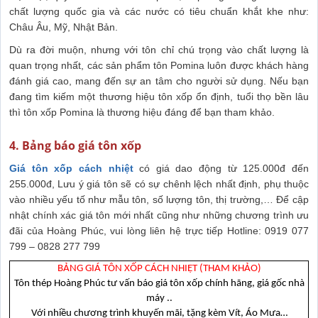
chất lượng quốc gia và các nước có tiêu chuẩn khắt khe như:
Châu Âu, Mỹ, Nhật Bản.
Dù ra đời muộn, nhưng với tôn chỉ chú trọng vào chất lượng là
quan trọng nhất, các sản phẩm tôn Pomina luôn được khách hàng
đánh giá cao, mang đến sự an tâm cho người sử dụng. Nếu bạn
đang tìm kiếm một thương hiệu tôn xốp ổn định, tuổi thọ bền lâu
thì tôn xốp Pomina là thương hiệu đáng để bạn tham khảo.
4. Bảng báo giá tôn xốp
Giá tôn xốp cách nhiệt
có giá dao động từ 125.000đ đến
255.000đ, Lưu ý giá tôn sẽ có sự chênh lệch nhất định, phụ thuộc
vào nhiều yếu tố như mẫu tôn, số lượng tôn, thị trường,… Để cập
nhật chính xác giá tôn mới nhất cũng như những chương trình ưu
đãi của Hoàng Phúc, vui lòng liên hệ trực tiếp Hotline: 0919 077
799 – 0828 277 799
BẢNG GIÁ TÔN XỐP CÁCH NHIỆT (THAM KHẢO)
Tôn thép Hoàng Phúc tư vấn báo giá tôn xốp chính hãng, giá gốc nhà
máy ..
Với nhiều chương trình khuyến mãi, tặng kèm Vít, Áo Mưa…