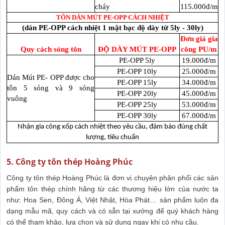
cháy
115.000đ/m
TÔN DÁN MÚT PE-OPP CÁCH NHIỆT
(dán PE-OPP cách nhiệt 1 mặt bạc độ dày từ 5ly - 30ly)
Đơn giá gia
Quy cách sóng tôn
ĐỘ DÀY MÚT PE-OPP
công PU/m
PE-OPP 5ly
19.000đ/m
PE-OPP 10ly
25.000đ/m
Dán Mút PE- OPP được cho
PE-OPP 15ly
34.000đ/m
tôn 5 sóng và 9 sóng
PE-OPP 20ly
45.000đ/m
vuông
PE-OPP 25ly
53.000đ/m
PE-OPP 30ly
67.000đ/m
Nhận gia công xốp cách nhiệt theo yêu cầu, đảm bảo đúng chất
lượng, tiêu chuẩn
5. Công ty tôn thép Hoàng Phúc
Công ty tôn thép Hoàng Phúc là đơn vị chuyên phân phối các sản
phẩm tôn thép chính hãng từ các thương hiệu lớn của nước ta
như: Hoa Sen, Đông Á, Việt Nhật, Hòa Phát… sản phẩm luôn đa
dạng mẫu mã, quy cách và có sẵn tại xưởng để quý khách hàng
có thể tham khảo, lựa chọn và sử dụng ngay khi có nhu cầu.