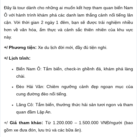
Đây là tour dành cho những ai muốn kết hợp tham quan biển Nam
Ô với hành trình khám phá các danh lam thắng cảnh nổi tiếng lân
cận. Với thời gian 2 ngày 1 đêm, bạn sẽ được trải nghiệm nhiều
hơn về văn hóa, ẩm thực và cảnh sắc thiên nhiên của khu vực
này.
+/ Phương tiện:
Xe du lịch đời mới, đầy đủ tiện nghi.
+/ Lịch trình:
Biển Nam Ô: Tắm biển, check-in ghềnh đá, khám phá làng
chài.
Đèo Hải Vân: Chiêm ngưỡng cảnh đẹp ngoạn mục của
cung đường đèo nổi tiếng.
Lăng Cô: Tắm biển, thưởng thức hải sản tươi ngon và tham
quan đầm Lập An.
+/
Giá tham khảo:
Từ 1.200.000 – 1.500.000 VNĐ/người (bao
gồm xe đưa đón, lưu trú và các bữa ăn).