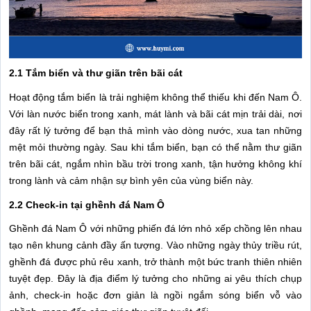
2.1 Tắm biển và thư giãn trên bãi cát
Hoạt động tắm biển là trải nghiệm không thể thiếu khi đến Nam Ô.
Với làn nước biển trong xanh, mát lành và bãi cát mịn trải dài, nơi
đây rất lý tưởng để bạn thả mình vào dòng nước, xua tan những
mệt mỏi thường ngày. Sau khi tắm biển, bạn có thể nằm thư giãn
trên bãi cát, ngắm nhìn bầu trời trong xanh, tận hưởng không khí
trong lành và cảm nhận sự bình yên của vùng biển này.
2.2 Check-in tại ghềnh đá Nam Ô
Ghềnh đá Nam Ô với những phiến đá lớn nhỏ xếp chồng lên nhau
tạo nên khung cảnh đầy ấn tượng. Vào những ngày thủy triều rút,
ghềnh đá được phủ rêu xanh, trở thành một bức tranh thiên nhiên
tuyệt đẹp. Đây là địa điểm lý tưởng cho những ai yêu thích chụp
ảnh, check-in hoặc đơn giản là ngồi ngắm sóng biển vỗ vào