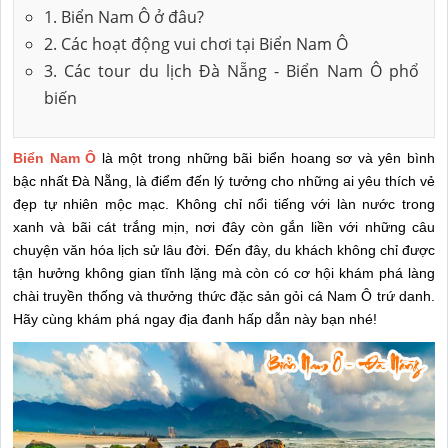
1. Biển Nam Ô ở đâu?
2. Các hoạt động vui chơi tại Biển Nam Ô
3. Các tour du lịch Đà Nẵng - Biển Nam Ô phổ
biến
Biển Nam Ô
là một trong những bãi biển hoang sơ và yên bình
bậc nhất Đà Nẵng, là điểm đến lý tưởng cho những ai yêu thích vẻ
đẹp tự nhiên mộc mạc. Không chỉ nổi tiếng với làn nước trong
xanh và bãi cát trắng mịn, nơi đây còn gắn liền với những câu
chuyện văn hóa lịch sử lâu đời. Đến đây, du khách không chỉ được
tận hưởng không gian tĩnh lặng mà còn có cơ hội khám phá làng
chài truyền thống và thưởng thức đặc sản gỏi cá Nam Ô trứ danh.
Hãy cùng khám phá ngay địa đanh hấp dẫn này bạn nhé!