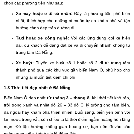
chọn các phương tiện như sau:
Xe máy hoặc ô tô cá nhân:
Đây là phương tiện phổ biến
nhất, thích hợp cho những ai muốn tự do khám phá và tận
hưởng cảnh đẹp trên đường đi.
Taxi hoặc xe công nghệ:
Với các ứng dụng gọi xe hiện
đại, du khách dễ dàng đặt xe và di chuyển nhanh chóng từ
trung tâm Đà Nẵng.
Xe buýt:
Tuyến xe buýt số 1 hoặc số 2 đi từ trung tâm
thành phố qua các khu vực gần biển Nam Ô, phù hợp cho
những ai muốn tiết kiệm chi phí.
1.3 Thời tiết đẹp nhất ở Đà Nẵng
Biển Nam Ô đẹp nhất
từ tháng 3 – tháng 8
, khi thời tiết khô ráo,
trời trong xanh và nhiệt độ 26 – 33 độ C, lý tưởng cho tắm biển,
dã ngoại hay khám phá thiên nhiên. Buổi sáng, biển yên bình với
làn nước trong vắt, còn chiều tà là thời điểm ngắm hoàng hôn lãng
mạn. Để tận hưởng không gian hoang sơ, bạn nên đi vào các
ngày trong tuần, tránh dịp lễ đông đúc.