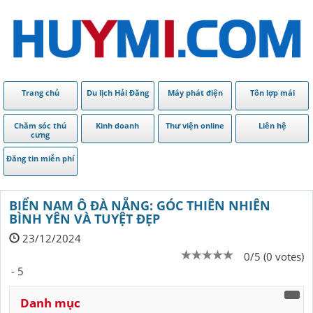
Trang chủ
Du lịch Hải Đăng
Máy phát điện
Tôn lợp mái
Chăm sóc thú
Kinh doanh
Thư viện online
Liên hệ
cưng
Đăng tin miễn phí
BIỂN NAM Ô ĐÀ NẴNG: GÓC THIÊN NHIÊN
BÌNH YÊN VÀ TUYỆT ĐẸP
23/12/2024
0/5 (0 votes)
- 5
Danh mục