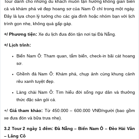
Tour dành cho những du khách muốn tận hưởng không gian biển
cả và khám phá vẻ đẹp hoang sơ của Nam Ô chỉ trong một ngày.
Đây là lựa chọn lý tưởng cho các gia đình hoặc nhóm bạn với lịch
trình gọn nhẹ, không quá gấp gáp.
+/ Phương tiện:
Xe du lịch đưa đón tận nơi tại Đà Nẵng.
+/ Lịch trình:
Biển Nam Ô: Tham quan, tắm biển, check-in bãi cát hoang
sơ.
Ghềnh đá Nam Ô: Khám phá, chụp ảnh cùng khung cảnh
rêu xanh tuyệt đẹp.
Làng chài Nam Ô: Tìm hiểu đời sống ngư dân và thưởng
thức đặc sản gỏi cá.
+/
Giá tham khảo:
Từ 450.000 – 600.000 VNĐ/người (bao gồm
xe đưa đón và bữa trưa nhẹ).
3.2 Tour 2 ngày 1 đêm: Đà Nẵng – Biển Nam Ô – Đèo Hải Vân
– Lăng Cô