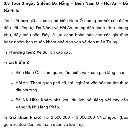
3.3 Tour 3 ngày 2 đêm: Đà Nẵng – Biển Nam Ô – Hội An – Bà
Nà Hills
Tour kết hợp giữa khám phá biển Nam Ô hoang sơ với các điểm
đến nổi tiếng tại Đà Nẵng và Hội An, mang đến hành trình phong
phú, đầy màu sắc. Đây là lựa chọn hoàn hảo cho các gia đình
hoặc nhóm bạn muốn khám phá trọn vẹn vẻ đẹp miền Trung.
+/ Phương tiện:
Xe du lịch cao cấp.
+/
Lịch trình:
Biển Nam Ô: Tham quan, tắm biển và khám phá làng chài.
Hội An: Tham quan phố cổ, trải nghiệm văn hóa và ẩm thực
địa phương.
Bà Nà Hills: Khám phá khu du lịch nổi tiếng với cây cầu
Vàng và khu làng Pháp.
+/ Giá tham khảo:
Từ 2.500.000 – 3.000.000 VNĐ/người (bao
gồm xe đưa đón, vé tham quan và lưu trú).