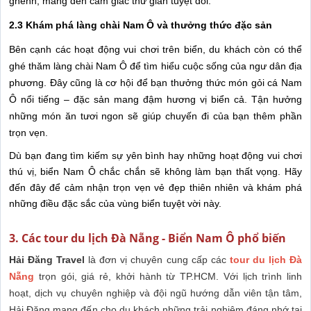
ghềnh, mang đến cảm giác thư giãn tuyệt đối.
2.3 Khám phá làng chài Nam Ô và thưởng thức đặc sản
Bên cạnh các hoạt động vui chơi trên biển, du khách còn có thể
ghé thăm làng chài Nam Ô để tìm hiểu cuộc sống của ngư dân địa
phương. Đây cũng là cơ hội để bạn thưởng thức món gỏi cá Nam
Ô nổi tiếng – đặc sản mang đậm hương vị biển cả. Tận hưởng
những món ăn tươi ngon sẽ giúp chuyến đi của bạn thêm phần
trọn vẹn.
Dù bạn đang tìm kiếm sự yên bình hay những hoạt động vui chơi
thú vị, biển Nam Ô chắc chắn sẽ không làm bạn thất vọng. Hãy
đến đây để cảm nhận trọn vẹn vẻ đẹp thiên nhiên và khám phá
những điều đặc sắc của vùng biển tuyệt vời này.
3. Các tour du lịch Đà Nẵng - Biển Nam Ô phổ biến
Hải Đăng Travel
là đơn vị chuyên cung cấp các
tour du lịch Đà
Nẵng
trọn gói, giá rẻ, khởi hành từ TP.HCM. Với lịch trình linh
hoạt, dịch vụ chuyên nghiệp và đội ngũ hướng dẫn viên tận tâm,
Hải Đăng mang đến cho du khách những trải nghiệm đáng nhớ tại