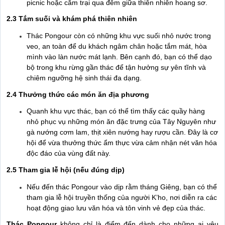
picnic hoặc cắm trại qua đêm giữa thiên nhiên hoang sơ.
2.3 Tắm suối và khám phá thiên nhiên
Thác Pongour còn có những khu vực suối nhỏ nước trong
veo, an toàn để du khách ngâm chân hoặc tắm mát, hòa
mình vào làn nước mát lạnh. Bên cạnh đó, bạn có thể dạo
bộ trong khu rừng gần thác để tận hưởng sự yên tĩnh và
chiêm ngưỡng hệ sinh thái đa dạng.
2.4 Thưởng thức các món ăn địa phương
Quanh khu vực thác, bạn có thể tìm thấy các quầy hàng
nhỏ phục vụ những món ăn đặc trưng của Tây Nguyên như
gà nướng cơm lam, thịt xiên nướng hay rượu cần. Đây là cơ
hội để vừa thưởng thức ẩm thực vừa cảm nhận nét văn hóa
độc đáo của vùng đất này.
2.5 Tham gia lễ hội (nếu đúng dịp)
Nếu đến thác Pongour vào dịp rằm tháng Giêng, bạn có thể
tham gia lễ hội truyền thống của người K’ho, nơi diễn ra các
hoạt động giao lưu văn hóa và tôn vinh vẻ đẹp của thác.
Thác Pongour
không chỉ là điểm đến dành cho những ai yêu