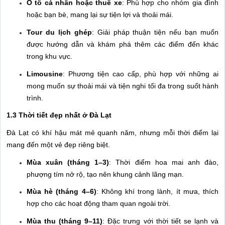
Ô tô cá nhân hoặc thuê xe
: Phù hợp cho nhóm gia đình
hoặc bạn bè, mang lại sự tiện lợi và thoải mái.
Tour du lịch ghép
: Giải pháp thuận tiện nếu bạn muốn
được hướng dẫn và khám phá thêm các điểm đến khác
trong khu vực.
Limousine
: Phương tiện cao cấp, phù hợp với những ai
mong muốn sự thoải mái và tiện nghi tối đa trong suốt hành
trình.
1.3 Thời tiết đẹp nhất ở Đà Lạt
Đà Lạt có khí hậu mát mẻ quanh năm, nhưng mỗi thời điểm lại
mang đến một vẻ đẹp riêng biệt.
Mùa xuân (tháng 1–3)
: Thời điểm hoa mai anh đào,
phượng tím nở rộ, tạo nên khung cảnh lãng mạn.
Mùa hè (tháng 4–6)
: Không khí trong lành, ít mưa, thích
hợp cho các hoạt động tham quan ngoài trời.
Mùa thu (tháng 9–11)
: Đặc trưng với thời tiết se lạnh và