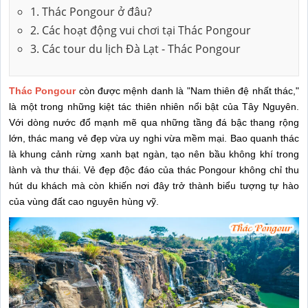
1. Thác Pongour ở đâu?
2. Các hoạt động vui chơi tại Thác Pongour
3. Các tour du lịch Đà Lạt - Thác Pongour
Thác Pongour
còn được mệnh danh là "Nam thiên đệ nhất thác,"
là một trong những kiệt tác thiên nhiên nổi bật của Tây Nguyên.
Với dòng nước đổ mạnh mẽ qua những tầng đá bậc thang rộng
lớn, thác mang vẻ đẹp vừa uy nghi vừa mềm mại. Bao quanh thác
là khung cảnh rừng xanh bạt ngàn, tạo nên bầu không khí trong
lành và thư thái. Vẻ đẹp độc đáo của thác Pongour không chỉ thu
hút du khách mà còn khiến nơi đây trở thành biểu tượng tự hào
của vùng đất cao nguyên hùng vỹ.