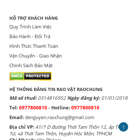
HỖ TRỢ KHÁCH HÀNG
Quy Trình Làm Việc
Bảo Hành - Đổi Trả
Hình Thức Thanh Toán
Vận Chuyển - Giao Nhận
Chính Sách Bảo Mật
HỆ THỐNG ĐĂNG TIN RAO VẶT RAOCHUNG
Mã số thuế:
0314816952
Ngày đăng ký:
01/01/2018
Tel:
0977800810
- Hotline:
0977800810
Email:
denguyen.raochung@gmail.com
↑
Địa chỉ VP:
41/7 D đường Thới Tam Thôn 12, ấp Thới
Tứ, xã Thới Tam Thôn, Huyện Hóc Môn, TPHCM
Chi Nhánh:
Văn Phòng: