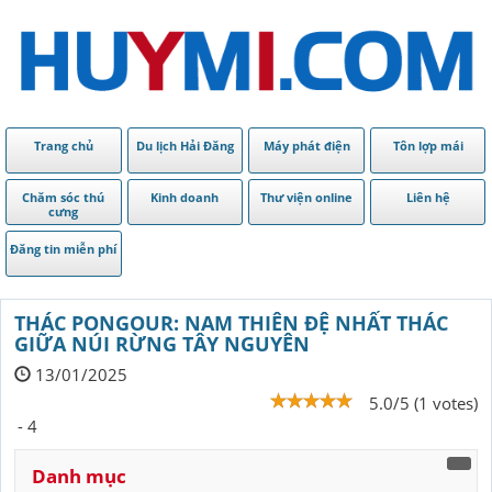
Trang chủ
Du lịch Hải Đăng
Máy phát điện
Tôn lợp mái
Chăm sóc thú
Kinh doanh
Thư viện online
Liên hệ
cưng
Đăng tin miễn phí
THÁC PONGOUR: NAM THIÊN ĐỆ NHẤT THÁC
GIỮA NÚI RỪNG TÂY NGUYÊN
13/01/2025
5.0/5 (1 votes)
- 4
Danh mục