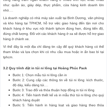
như: quần áo, giày dép, thực phẩm, cửa hàng kinh doanh lớn
nhỏ….
Là doanh nghiệp có nhà máy sản xuất tại Bình Dương, văn phòng
và kho hàng tại TPHCM, hỗ trợ việc giao hàng đến tận nơi cho
khách hàng ở khu vực nội thành tphcm đúng hẹn, đúng tiến độ,
đúng chất lượng. Đối với các khách hàng ở xa sẽ được hỗ trợ giao
hàng ở chành xe.
Vì thế đây là một địa chỉ đáng tin cậy để quý khách hàng có thể
tham khảo và lựa chọn khi có nhu cầu mua hoặc in ấn bao bì tại
tphcm.
3.2 Quy trình đặt in túi ni lông tại Hoàng Phúc Pack
Bước 1: Chọn mẫu túi ni lông cần in
Bước 2: Cung cấp các thông tin về túi ni lông: kích thước,
độ dày, kiểu dáng túi….
Bước 3: Trao đổi và thỏa thuận hợp đồng in túi ni lông
Bước 4: Tiến hành thiết kế và in mẫu thử túi ni lông cho quý
khách hàng duyệt
Bước 5: Tiến hành in hàng loạt và giao hàng theo thỏa