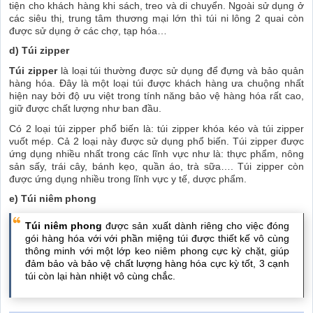
tiện cho khách hàng khi sách, treo và di chuyển. Ngoài sử dụng ở
các siêu thị, trung tâm thương mại lớn thì túi ni lông 2 quai còn
được sử dụng ở các chợ, tạp hóa…
d) Túi zipper
Túi zipper
là loại túi thường được sử dụng để đựng và bảo quản
hàng hóa. Đây là một loại túi được khách hàng ưa chuộng nhất
hiện nay bởi độ ưu việt trong tính năng bảo vệ hàng hóa rất cao,
giữ được chất lượng như ban đầu.
Có 2 loại túi zipper phổ biến là: túi zipper khóa kéo và túi zipper
vuốt mép. Cả 2 loại này được sử dụng phổ biến. Túi zipper được
ứng dụng nhiều nhất trong các lĩnh vực như là: thực phẩm, nông
sản sấy, trái cây, bánh kẹo, quần áo, trà sữa…. Túi zipper còn
được ứng dụng nhiều trong lĩnh vực y tế, dược phẩm.
e) Túi niêm phong
Túi niêm phong
được sản xuất dành riêng cho việc đóng
gói hàng hóa với với phần miệng túi được thiết kế vô cùng
thông minh với một lớp keo niêm phong cực kỳ chặt, giúp
đảm bảo và bảo vệ chất lượng hàng hóa cực kỳ tốt, 3 cạnh
túi còn lại hàn nhiệt vô cùng chắc.