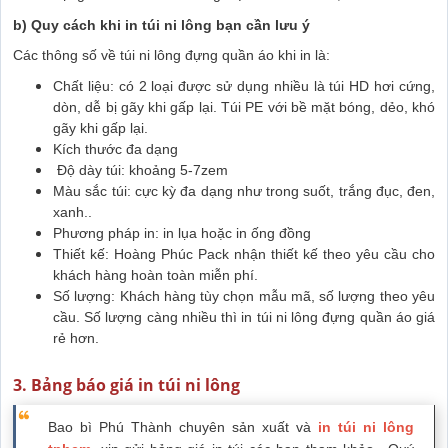
b) Quy cách khi in túi ni lông bạn cần lưu ý
Các thông số về túi ni lông đựng quần áo khi in là:
Chất liệu: có 2 loại được sử dụng nhiều là túi HD hơi cứng,
dòn, dễ bị gãy khi gấp lại. Túi PE với bề mặt bóng, dẻo, khó
gãy khi gấp lại.
Kích thước đa dạng
Độ dày túi: khoảng 5-7zem
Màu sắc túi: cực kỳ đa dạng như trong suốt, trắng đục, đen,
xanh..
Phương pháp in: in lụa hoặc in ống đồng
Thiết kế: Hoàng Phúc Pack nhận thiết kế theo yêu cầu cho
khách hàng hoàn toàn miễn phí.
Số lượng: Khách hàng tùy chọn mẫu mã, số lượng theo yêu
cầu. Số lượng càng nhiều thì in túi ni lông đựng quần áo giá
rẻ hơn.
3. Bảng báo giá in túi ni lông
Bao bì Phú Thành chuyên sản xuất và
in túi ni lông