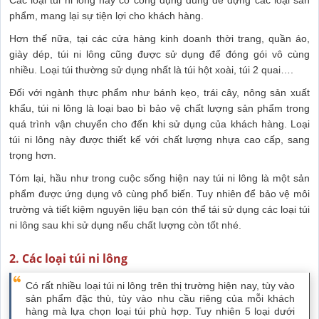
phẩm, mang lại sự tiện lợi cho khách hàng.
Hơn thế nữa, tại các cửa hàng kinh doanh thời trang, quần áo,
giày dép, túi ni lông cũng được sử dụng để đóng gói vô cùng
nhiều. Loại túi thường sử dụng nhất là túi hột xoài, túi 2 quai….
Đối với ngành thực phẩm như bánh kẹo, trái cây, nông sản xuất
khẩu, túi ni lông là loại bao bì bảo vệ chất lượng sản phẩm trong
quá trình vận chuyển cho đến khi sử dụng của khách hàng. Loại
túi ni lông này được thiết kế với chất lượng nhựa cao cấp, sang
trọng hơn.
Tóm lại, hầu như trong cuộc sống hiện nay túi ni lông là một sản
phẩm được ứng dụng vô cùng phổ biến. Tuy nhiên để bảo vệ môi
trường và tiết kiệm nguyên liệu bạn cón thể tái sử dụng các loại túi
ni lông sau khi sử dụng nếu chất lượng còn tốt nhé.
2. Các loại túi ni lông
Có rất nhiều loại túi ni lông trên thị trường hiện nay, tùy vào
sản phẩm đặc thù, tùy vào nhu cầu riêng của mỗi khách
hàng mà lựa chọn loại túi phù hợp. Tuy nhiên 5 loại dưới