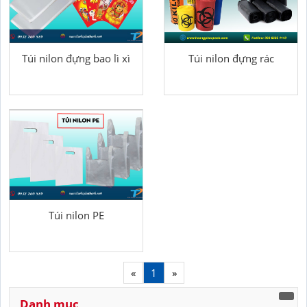
Túi nilon đựng bao lì xì
Túi nilon đựng rác
Túi nilon PE
«
1
»
Danh mục