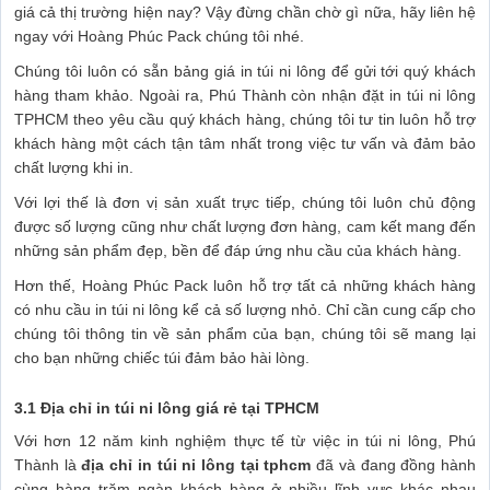
giá cả thị trường hiện nay? Vậy đừng chần chờ gì nữa, hãy liên hệ
ngay với Hoàng Phúc Pack chúng tôi nhé.
Chúng tôi luôn có sẵn bảng giá in túi ni lông để gửi tới quý khách
hàng tham khảo. Ngoài ra, Phú Thành còn nhận đặt in túi ni lông
TPHCM theo yêu cầu quý khách hàng, chúng tôi tư tin luôn hỗ trợ
khách hàng một cách tận tâm nhất trong việc tư vấn và đảm bảo
chất lượng khi in.
Với lợi thế là đơn vị sản xuất trực tiếp, chúng tôi luôn chủ động
được số lượng cũng như chất lượng đơn hàng, cam kết mang đến
những sản phẩm đẹp, bền để đáp ứng nhu cầu của khách hàng.
Hơn thế, Hoàng Phúc Pack luôn hỗ trợ tất cả những khách hàng
có nhu cầu in túi ni lông kể cả số lượng nhỏ. Chỉ cần cung cấp cho
chúng tôi thông tin về sản phẩm của bạn, chúng tôi sẽ mang lại
cho bạn những chiếc túi đảm bảo hài lòng.
3.1 Địa chỉ in túi ni lông giá rẻ tại TPHCM
Với hơn 12 năm kinh nghiệm thực tế từ việc in túi ni lông, Phú
Thành là
địa chỉ in túi ni lông tại tphcm
đã và đang đồng hành
cùng hàng trăm ngàn khách hàng ở nhiều lĩnh vực khác nhau