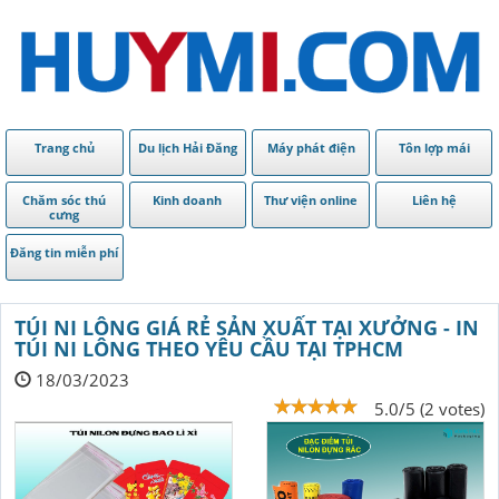
Trang chủ
Du lịch Hải Đăng
Máy phát điện
Tôn lợp mái
Chăm sóc thú
Kinh doanh
Thư viện online
Liên hệ
cưng
Đăng tin miễn phí
TÚI NI LÔNG GIÁ RẺ SẢN XUẤT TẠI XƯỞNG - IN
TÚI NI LÔNG THEO YÊU CẦU TẠI TPHCM
18/03/2023
5.0/5 (2 votes)