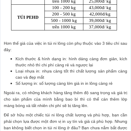
trên 1000 kg
25,000đ/ kg
100 - 200 kg
43,000đ/ kg
200 - 500 kg
42,000đ/kg
TÚI PEHD
500 - 1000 kg
39,000đ/ kg
trên 1000 kg
37,000đ/ kg
Hơn thế giá của việc in túi ni lông còn phụ thuộc vào 3 tiêu chí sau
đây:
Kích thước & hình dạng in: hình dáng càng đơn giản, kích
thước nhỏ thì chi phí càng rẻ và ngược lại
Loại nhựa in: nhựa càng tốt thì chất lượng sản phẩm càng
cao và đẹp mắt
Số lượng in: số lượng càng lớn giá in in lông càng rẻ
Ngoài ra, có những khách hàng tăng thêm độ sang trọng và giá trị
cho sản phẩm của mình bằng bao bì thì có thể cán thêm lớp
màng bóng và tất nhiên chi phí sẽ bị tăng lên.
Để sở hữu một chiếc túi ni lông chất lượng và phù hợp, bạn cần
phải chọn lựa được một đơn vị in uy tín và giá cả phù hợp. Nhưng
bạn không biết chọn in túi ni lông ở đâu? Bạn chưa nắm bắt được