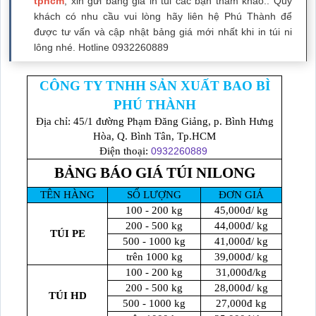
tphcm
, xin gửi bảng giá in túi các bạn tham khảo.. Quý
khách có nhu cầu vui lòng hãy liên hệ Phú Thành để
được tư vấn và cập nhật bảng giá mới nhất khi in túi ni
lông nhé. Hotline 0932260889
CÔNG TY TNHH SẢN XUẤT BAO BÌ
PHÚ THÀNH
Địa chỉ: 45/1 đường Phạm Đăng Giảng, p. Bình Hưng
Hòa, Q. Bình Tân, Tp.HCM
Điện thoại:
0932260889
BẢNG BÁO GIÁ TÚI NILONG
TÊN HÀNG
SỐ LƯỢNG
ĐƠN GIÁ
100 - 200 kg
45,000đ/ kg
200 - 500 kg
44,000đ/ kg
TÚI PE
500 - 1000 kg
41,000đ/ kg
trên 1000 kg
39,000đ/ kg
100 - 200 kg
31,000đ/kg
200 - 500 kg
28,000đ/ kg
TÚI HD
500 - 1000 kg
27,000đ kg