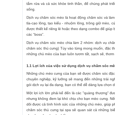
tắm rửa và cả sức khỏe tinh thần, để chúng phát tri
sống.
Dịch vụ chăm sóc mèo là hoạt động chăm sóc và làm đ
tỉa-cạo lông, tạo kiểu - nhuộm lông, trông giữ mèo, 
được thiết kế riêng lẻ hoặc theo dạng combo để giúp 
các “boss”.
Dịch vụ chăm sóc mèo chia làm 2 nhóm: dịch vụ chă
chăm sóc thú cưng) Tùy vào từng mong muốn, đặc th
những chú mèo của bạn luôn tươm tất, sạch sẽ, thơm th
1.1 Lợi ích của việc sử dụng dịch vụ chăm sóc m
Những chú mèo cưng của bạn sẽ được chăm sóc đặc biệ
chuyên nghiệp, kỹ lưỡng sẽ mang đến những trải ng
gói dịch vụ lại đa dạng, bạn có thể dễ dàng lựa chọn 
Một lợi ích lớn phải kể đến là các "quàng thượng" đ
nhưng không đem lại khó chịu cho bạn mèo cưng. Nếu
dõi được cả tình hình sức của những chú mèo, giúp phá
chăm sóc thú cưng tại spa sẽ quan sát cả những biể