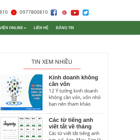
810
0977800810
VIỆN ONLINE
LIÊN HỆ
ĐĂNG TIN
m sóc mèo
Thùng carton
Trình duyệt
Gạch lát nền
Ký hiệu
TIN XEM NHIỀU
Kinh doanh không
cần vốn
12 Ý tưởng kinh doanh
không cần vốn, vốn nhỏ
bạn nên tham khảo
Các từ tiếng anh
viết tắt về tháng
Các từ viết tắt tiếng anh
jun, jul, Apr, May, Sep là