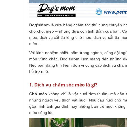
Dog’sMom
là cửa hàng chăm sóc thú cưng chuyên ngh
cho chó, mèo – những đứa con tinh thần của bạn. Cá
mèo, dịch vụ cắt tỉa lông chó mèo, dịch vụ cắt tỉa mó
mèo…
Với kinh nghiệm nhiều năm trong ngành, cùng đội ngũ 
môn vững chắc, Dog’sMom luôn mang đến những dịch v
Nếu bạn đang tìm kiếm đơn vị cung cấp dịch vụ chăm
hỗ trợ nhé.
1. Dịch vụ chăm sóc mèo là gì?
Chó mèo
không chỉ là vật nuôi đơn thuần, mà dần 
những người yêu thích vật nuôi. Nhu cầu nuôi chó mè
gặp hình ảnh gia đình hay những bạn trẻ nuôi không 
mèo cùng lúc.