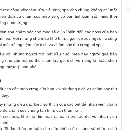
được công việc tắm rửa, vệ sinh, spa cho chúng không chỉ mất
Nên dịch vụ chăm sóc mèo sẽ giúp bạn tiết kiệm rất nhiều thời
càng quan trọng.
iên spa chăm sóc chó mèo sẽ giúp "biển đổi" các boss của bạn
nhiều. Với những chú mèo khó tính, ngại tiếp xúc người lạ cũng
 mái trải nghiệm các dịch vụ chăm sóc thú cưng tại spa.
iệu với những người mới bắt đầu nuôi mèo hay người quá bận
ng nhu cầu mà có thể chọn lựa gói dịch vụ riêng lẻ hoặc chọn
àng thượng” bạn nhé.
g
hất cho các mèo cưng của bạn khi sử dụng dịch vụ chăm sóc thú
 đây:
hay những điều đặc biệt, sở thích của các pet để nhân viên chăm
từ đó chăm sóc chúng tận tình, cẩn thận hơn.
sợ nước, khó thở, tim mạch... bạn nên trao đổi với nhân viên
t nhé.
đủ để đảm bảo an toàn cho sức khỏe của chúng và những chú