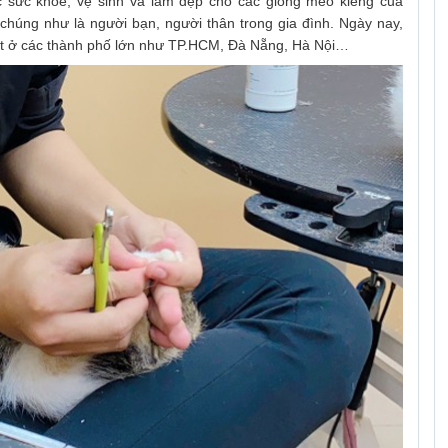
 sức khỏe, vệ sinh và làm đẹp cho các giống mèo kiểng của
chúng như là người bạn, người thân trong gia đình. Ngày nay,
ệt ở các thành phố lớn như TP.HCM, Đà Nẵng, Hà Nội…