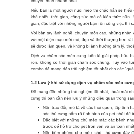
chuyên môn nhanh nhất.
Nếu bạn là một người nuôi mèo thì chắc hẳn sẽ hiểu 
khá nhiều thời gian, công sức mà cả kiến thức nữa. 
gian, đặc biệt với những người bận rộn công việc thì 
Với bàn tay lành nghề, chuyên môn cao, những nhân v
với một diện mạo mới mẻ, đẹp và thời thượng hơn rất 
sẽ được làm quen, và không bị ảnh hưởng tâm lý, thoải
Dịch vụ chăm sóc mèo cưng luôn là giải pháp hữu h
rộn, không có thời gian chăm sóc chúng. Tùy vào từ
combo để mang đến trải nghiệm tốt nhất cho các “qu
1.2 Lưu ý khi sử dụng dịch vụ chăm sóc mèo cưn
Để mang đến những trải nghiệm tốt nhất, thoải mái n
cưng thì bạn cần nên lưu ý những điều quan trọng sau
Nên trao đổi, mô tả về các thói quen, tập tính 
sóc thú cưng nắm rõ tình hình của pet nhất để 
Đặc biệt với những chú mèo mắc các bệnh như: 
trước để hỗ trợ cho pet trọn vẹn và an toàn nhấ
Nên tiêm phòng cho mèo, chó, thú cưng đầy 