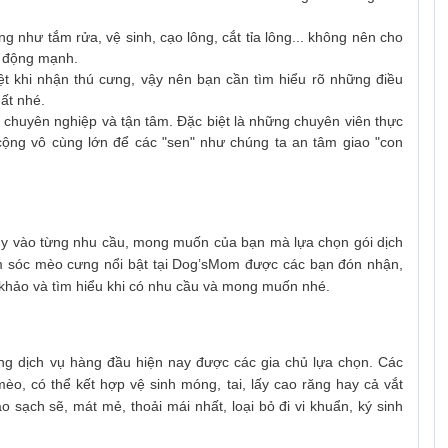
g như tắm rửa, vệ sinh, cạo lông, cắt tỉa lông... không nên cho
n động mạnh.
t khi nhận thú cưng, vậy nên bạn cần tìm hiểu rõ những điều
ất nhé.
 chuyên nghiệp và tận tâm. Đặc biệt là những chuyên viên thực
 cộng vô cùng lớn để các "sen" như chúng ta an tâm giao "con
ùy vào từng nhu cầu, mong muốn của bạn mà lựa chọn gói dịch
m sóc mèo cưng nổi bật tại Dog’sMom được các bạn đón nhận,
 khảo và tìm hiểu khi có nhu cầu và mong muốn nhé.
ng dịch vụ hàng đầu hiện nay được các gia chủ lựa chọn. Các
mèo, có thể kết hợp vệ sinh móng, tai, lấy cao răng hay cả vắt
sạch sẽ, mát mẻ, thoải mái nhất, loại bỏ đi vi khuẩn, ký sinh