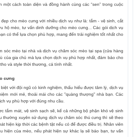
ển một cách toàn diện và đồng hành cùng các “sen” trong cuộc
ẹp cho mèo cưng với nhiều dịch vụ như là: tắm - vệ sinh, cắt
cứu hộ mèo, tư vấn dinh dưỡng cho mèo cưng... Các gói dịch vụ
bạn có thể lựa chọn phù hợp, mang đến trải nghiệm tốt nhất cho
m sóc mèo tại nhà và dịch vụ chăm sóc mèo tại spa (cửa hàng
ù của gia chủ mà lựa chọn dịch vụ phù hợp nhất, đảm bảo cho
o và style thời thương, cá tính nhất.
èo cưng
t với đội ngũ có kinh nghiệm, thấu hiểu được tâm lý, dịch vụ
hiệm mới mẻ, thoải mái cho các "quàng thượng" nhà bạn. Các
dịch vụ phù hợp với đúng nhu cầu.
ược tắm mát, vệ sinh sạch sẽ, kể cả những bộ phận khó vệ sinh
 thường xuyên sử dụng dịch vụ chăm sóc thú cưng thì sẽ theo
t hiện kịp thời các bệnh tật nếu có để được điều trị. Nhân viên
u hiện của mèo, nếu phát hiện sự khác lạ sẽ báo bạn, tư vấn