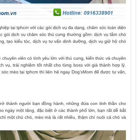
iệp tại tphcm với các gói dịch vụ đa dạng, chăm sóc toàn diện
c gói dịch vụ chăm sóc thú cưng thường gồm: dịch vụ tắm chó
ng, tạo kiểu tóc, dịch vụ tư vấn dinh dưỡng, dịch vụ giữ hộ chó
chuyên viên có tình yêu lớn với thú cưng, kiến thức và chuyên
ụ, trải nghiệm tốt nhất cho từng boss với giá thành hợp lý.
 sóc mèo tại tphcm thì liên hệ ngay Dog’sMom để được tư vấn,
trở thành người bạn đồng hành, những đứa con tinh thần cho
o ngày một tăng, đặc biệt ở các thành phố lớn, bạn rất dễ bắt
chỉ một chú chó, mèo mà là rất nhiều, thậm chí nuôi cả chó và