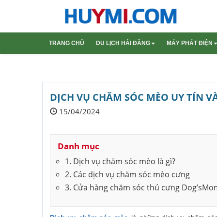
TRANG CHỦ
DU LỊCH HẢI ĐĂNG
MÁY PHÁT ĐIỆN
Du Lịch Trong Nước
Máy phát đi
Máy phát đi
DỊCH VỤ CHĂM SÓC MÈO UY TÍN V
15/04/2024
Danh mục
1. Dịch vụ chăm sóc mèo là gì?
2. Các dịch vụ chăm sóc mèo cưng
3. Cửa hàng chăm sóc thú cưng Dog’sMo