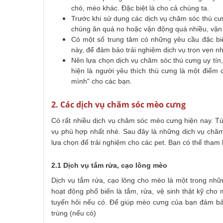
chó, mèo khác. Đặc biệt là cho cả chúng ta.
Trước khi sử dụng các dịch vụ chăm sóc thú cưn
chúng ăn quá no hoặc vận động quá nhiều, vậ
Có một số trung tâm có những yêu cầu đặc biệ
này, để đảm bảo trải nghiệm dịch vụ trọn vẹn nh
Nên lựa chọn dịch vụ chăm sóc thú cưng uy tín,
hiện là người yêu thích thú cưng là một điểm
mình" cho các bạn.
2. Các dịch vụ chăm sóc mèo cưng
Có rất nhiều dịch vụ chăm sóc mèo cưng hiện nay. T
vụ phù hợp nhất nhé. Sau đây là những dịch vụ chă
lựa chọn để trải nghiệm cho các pet. Bạn có thể tham
2.1 Dịch vụ tắm rửa, cạo lông mèo
Dịch vụ tắm rửa, cạo lông cho mèo là một trong nhữ
hoạt động phổ biến là tắm, rửa, vệ sinh thật kỹ cho 
tuyến hôi nếu có. Để giúp mèo cưng của bạn đảm bảo 
trùng (nếu có)