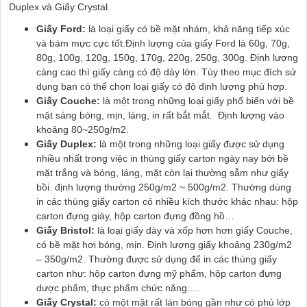
Duplex và Giấy Crystal.
Giấy Ford:
là loại giấy có bề mặt nhám, khả năng tiếp xúc
và bám mực cực tốt.Định lượng của giấy Ford là 60g, 70g,
80g, 100g, 120g, 150g, 170g, 220g, 250g, 300g. Định lượng
càng cao thì giấy càng có độ dày lớn. Tùy theo mục đích sử
dụng bạn có thể chọn loại giấy có độ định lượng phù hợp.
Giấy Couche:
là một trong những loại giấy phổ biến với bề
mặt sáng bóng, mịn, láng, in rất bắt mắt. Định lượng vào
khoảng 80~250g/m2.
Giấy Duplex:
là một trong những loại giấy được sử dụng
nhiều nhất trong việc in thùng giấy carton ngày nay bởi bề
mặt trắng và bóng, láng, mặt còn lại thường sẫm như giấy
bồi. định lượng thường 250g/m2 ~ 500g/m2. Thường dùng
in các thùng giấy carton có nhiều kích thước khác nhau: hộp
carton đựng giày, hộp carton đựng đồng hồ…
Giấy Bristol:
là loại giấy dày và xốp hơn hơn giấy Couche,
có bề mặt hơi bóng, mịn. Định lượng giấy khoảng 230g/m2
– 350g/m2. Thường được sử dụng để in các thùng giấy
carton như: hộp carton đựng mỹ phẩm, hộp carton đựng
dược phẩm, thực phẩm chức năng….
Giấy Crystal:
có một mặt rất lán bóng gần như có phủ lớp