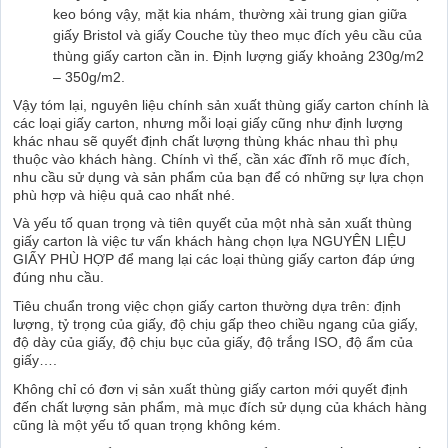
keo bóng vậy, mặt kia nhám, thường xài trung gian giữa
giấy Bristol và giấy Couche tùy theo mục đích yêu cầu của
thùng giấy carton cần in. Định lượng giấy khoảng 230g/m2
– 350g/m2.
Vậy tóm lại, nguyên liệu chính sản xuất thùng giấy carton chính là
các loại giấy carton, nhưng mỗi loại giấy cũng như định lượng
khác nhau sẽ quyết định chất lượng thùng khác nhau thì phụ
thuộc vào khách hàng. Chính vì thế, cần xác đĩnh rõ mục đích,
nhu cầu sử dụng và sản phẩm của bạn để có những sự lựa chọn
phù hợp và hiệu quả cao nhất nhé.
Và yếu tố quan trọng và tiên quyết của một nhà sản xuất thùng
giấy carton là việc tư vấn khách hàng chọn lựa NGUYÊN LIỆU
GIẤY PHÙ HỢP để mang lại các loại thùng giấy carton đáp ứng
đúng nhu cầu.
Tiêu chuẩn trong việc chọn giấy carton thường dựa trên: định
lượng, tỷ trọng của giấy, độ chịu gấp theo chiều ngang của giấy,
độ dày của giấy, độ chịu bục của giấy, độ trắng ISO, độ ẩm của
giấy….
Không chỉ có đơn vị sản xuất thùng giấy carton mới quyết định
đến chất lượng sản phẩm, mà mục đích sử dụng của khách hàng
cũng là một yếu tố quan trọng không kém.