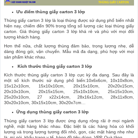
Ưu điểm thùng giấy carton 3 lớp
Thùng giấy carton 3 lớp là loại thùng được sử dụng phổ biến nhất
hiện nay, chiếm đến 90% trong tổng số lượng các loại thùng giấy
carton. Giá thùng giấy carton 3 lớp khá rẻ và phù với mọi đối
tượng khách hàng.
Hơn thế nữa, chất lượng thùng đảm bảo, trọng lượng nhẹ, dễ
dàng đóng gói, vận chuyển. Mẫu mã đa dạng, phù hợp với mọi
sản phẩm khác nhau.
Kích thước thùng giấy carton 3 lớp
Kích thước thùng giấy carton 3 lớp cực kỳ đa dạng. Sau đây là
một số kích thước sử dụng phổ biến:10x6x6cm, 10x10x8cm,
15x12x10cm, 15x10x10cm, 20x15x10cm, 20x20x15cm,
20x10x10cm, 20x15x15cm, 25x10x10cm, 25x15x10cm,
25x20x10cm, 27 x22x14cm, 28x16x12cm, 28x11x8cm,
30x20x10cm, 30x15x10cm, 30x20x7cm…
Ứng dụng thùng giấy carton 3 lớp
Thùng giấy carton 3 lớp được ứng dụng rộng rãi ở mọi ngành
nghề, mặt hàng khác nhau. Đặc biệt là các hàng hóa có khối
lượng và trọng lượng tương đối nhỏ, gọn, các mặt hàng nhẹ như
là: mì gói, khẩu trang y tế, hàng đồ tiêu dùng, VPP, Quà tặng…