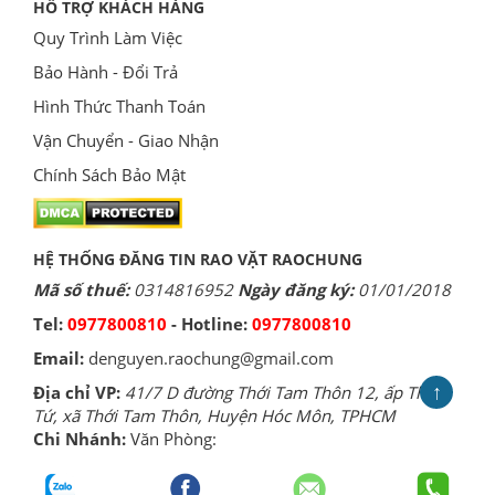
HỖ TRỢ KHÁCH HÀNG
Quy Trình Làm Việc
Bảo Hành - Đổi Trả
Hình Thức Thanh Toán
Vận Chuyển - Giao Nhận
Chính Sách Bảo Mật
HỆ THỐNG ĐĂNG TIN RAO VẶT RAOCHUNG
Mã số thuế:
0314816952
Ngày đăng ký:
01/01/2018
Tel:
0977800810
- Hotline:
0977800810
Email:
denguyen.raochung@gmail.com
↑
Địa chỉ VP:
41/7 D đường Thới Tam Thôn 12, ấp Thới
Tứ, xã Thới Tam Thôn, Huyện Hóc Môn, TPHCM
Chi Nhánh:
Văn Phòng: