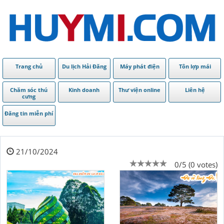
Trang chủ
Du lịch Hải Đăng
Máy phát điện
Tôn lợp mái
Chăm sóc thú
Kinh doanh
Thư viện online
Liên hệ
cưng
Đăng tin miễn phí
21/10/2024
0/5 (0 votes)