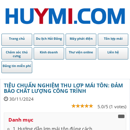
Trang chủ
Du lịch Hải Đăng
Máy phát điện
Tôn lợp mái
Chăm sóc thú
Kinh doanh
Thư viện online
Liên hệ
cưng
Đăng tin miễn phí
TIÊU CHUẨN NGHIỆM THU LỢP MÁI TÔN: ĐẢM
BẢO CHẤT LƯỢNG CÔNG TRÌNH
30/11/2024
5.0/5 (1 votes)
Danh mục
1. Hướng dẫn lợp mái tôn đúng cách