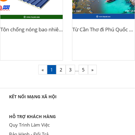
Tôn chống nóng bao nhiêu tiền 1m2
Từ Cần Thơ đi Phú Quốc bằng phương tiện gì?
«
1
2
3
...
5
»
KẾT NỐI MẠNG XÃ HỘI
HỖ TRỢ KHÁCH HÀNG
Quy Trình Làm Việc
Bảo Hành - Đổi Trả