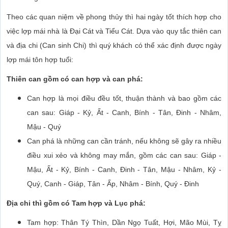
Theo các quan niệm về phong thủy thì hai ngày tốt thích hợp cho
việc lợp mái nhà là Đại Cát và Tiểu Cát. Dựa vào quy tắc thiên can
và địa chi (Can sinh Chi) thì quý khách có thể xác định được ngày
lợp mái tôn hợp tuổi:
Thiên can gồm có can hợp và can phá:
Can hợp là mọi điều đều tốt, thuận thành và bao gồm các
can sau: Giáp - Kỷ, Ất - Canh, Bính - Tân, Đinh - Nhâm,
Mậu - Quý
Can phá là những can cần tránh, nếu không sẽ gây ra nhiều
điều xui xẻo và không may mắn, gồm các can sau: Giáp -
Mậu, Ất - Kỷ, Bính - Canh, Đinh - Tân, Mậu - Nhâm, Kỷ -
Quý, Canh - Giáp, Tân - Ấp, Nhâm - Bính, Quý - Đinh
Địa chi thì gồm có Tam hợp và Lục phá:
Tam hợp: Thân Tý Thìn, Dần Ngọ Tuất, Hợi, Mão Mùi, Tỵ