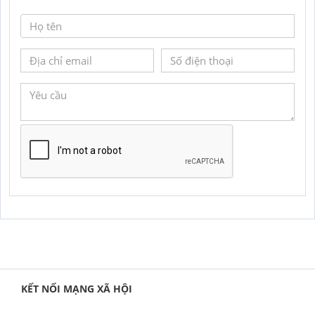
GỬI YÊU CẦU
KẾT NỐI MẠNG XÃ HỘI