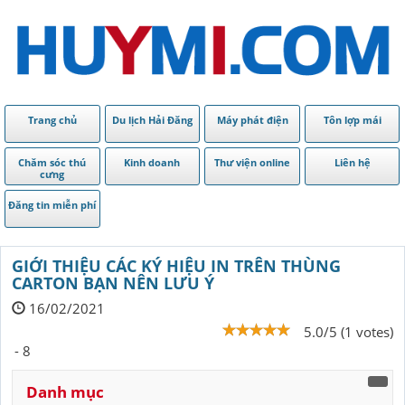
Trang chủ
Du lịch Hải Đăng
Máy phát điện
Tôn lợp mái
Chăm sóc thú
Kinh doanh
Thư viện online
Liên hệ
cưng
Đăng tin miễn phí
GIỚI THIỆU CÁC KÝ HIỆU IN TRÊN THÙNG
CARTON BẠN NÊN LƯU Ý
16/02/2021
5.0/5 (1 votes)
- 8
Danh mục