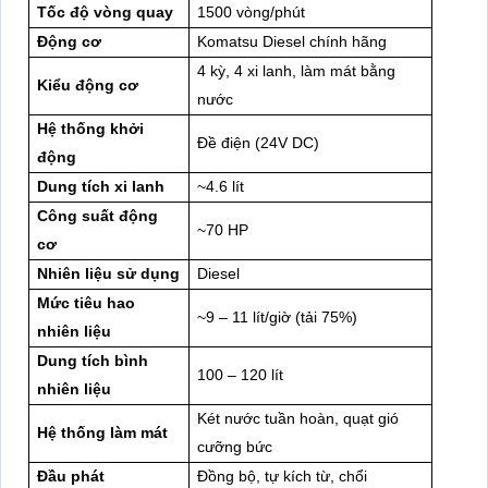
Tốc độ vòng quay
1500 vòng/phút
Động cơ
Komatsu Diesel chính hãng
4 kỳ, 4 xi lanh, làm mát bằng
Kiểu động cơ
nước
Hệ thống khởi
Đề điện (24V DC)
động
Dung tích xi lanh
~4.6 lít
Công suất động
~70 HP
cơ
Nhiên liệu sử dụng
Diesel
Mức tiêu hao
~9 – 11 lít/giờ (tải 75%)
nhiên liệu
Dung tích bình
100 – 120 lít
nhiên liệu
Két nước tuần hoàn, quạt gió
Hệ thống làm mát
cưỡng bức
Đầu phát
Đồng bộ, tự kích từ, chổi