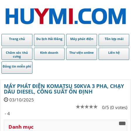
Trang chủ
Du lịch Hải Đăng
Máy phát điện
Tôn lợp mái
Chăm sóc thú
Kinh doanh
Thư viện online
Liên hệ
cưng
Đăng tin miễn phí
MÁY PHÁT ĐIỆN KOMATSU 50KVA 3 PHA, CHẠY
DẦU DIESEL, CÔNG SUẤT ỔN ĐỊNH
03/10/2025
0/5 (0 votes)
- 4
Danh mục