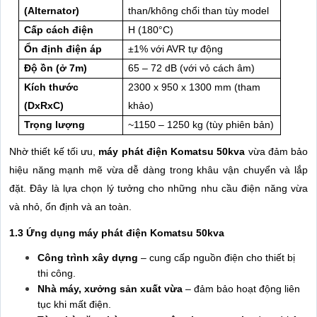
(Alternator)
than/không chổi than tùy model
Cấp cách điện
H (180°C)
Ổn định điện áp
±1% với AVR tự động
Độ ồn (ở 7m)
65 – 72 dB (với vỏ cách âm)
Kích thước
2300 x 950 x 1300 mm (tham
(DxRxC)
khảo)
Trọng lượng
~1150 – 1250 kg (tùy phiên bản)
Nhờ thiết kế tối ưu,
máy phát điện Komatsu 50kva
vừa đảm bảo
hiệu năng mạnh mẽ vừa dễ dàng trong khâu vận chuyển và lắp
đặt. Đây là lựa chọn lý tưởng cho những nhu cầu điện năng vừa
và nhỏ, ổn định và an toàn.
1.3 Ứng dụng máy phát điện Komatsu 50kva
Công trình xây dựng
– cung cấp nguồn điện cho thiết bị
thi công.
Nhà máy, xưởng sản xuất vừa
– đảm bảo hoạt động liên
tục khi mất điện.