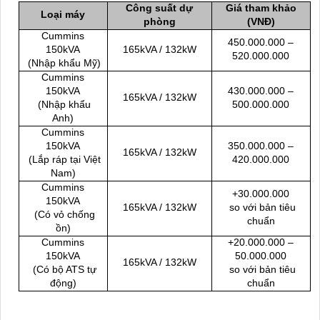
Công suất dự
Giá tham khảo
Loại máy
phòng
(VNĐ)
Cummins
450.000.000 –
150kVA
165kVA / 132kW
520.000.000
(Nhập khẩu Mỹ)
Cummins
150kVA
430.000.000 –
165kVA / 132kW
(Nhập khẩu
500.000.000
Anh)
Cummins
150kVA
350.000.000 –
165kVA / 132kW
(Lắp ráp tại Việt
420.000.000
Nam)
Cummins
+30.000.000
150kVA
165kVA / 132kW
so với bản tiêu
(Có vỏ chống
chuẩn
ồn)
Cummins
+20.000.000 –
150kVA
50.000.000
165kVA / 132kW
(Có bộ ATS tự
so với bản tiêu
động)
chuẩn