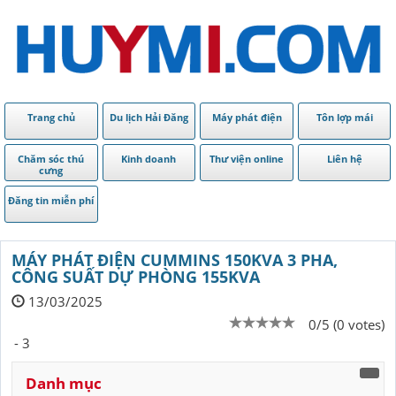
Trang chủ
Du lịch Hải Đăng
Máy phát điện
Tôn lợp mái
Chăm sóc thú
Kinh doanh
Thư viện online
Liên hệ
cưng
Đăng tin miễn phí
MÁY PHÁT ĐIỆN CUMMINS 150KVA 3 PHA,
CÔNG SUẤT DỰ PHÒNG 155KVA
13/03/2025
0/5 (0 votes)
- 3
Danh mục