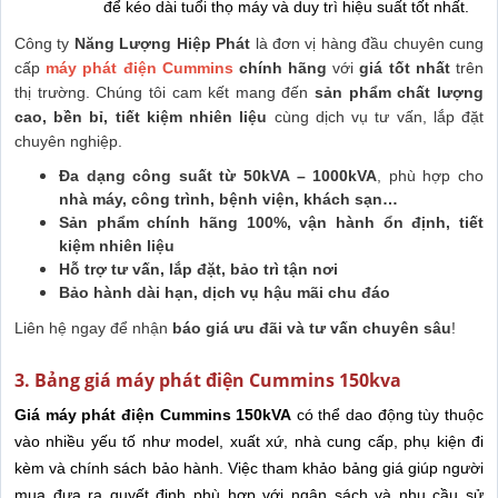
để kéo dài tuổi thọ máy và duy trì hiệu suất tốt nhất.
Công ty
Năng Lượng Hiệp Phát
là đơn vị hàng đầu chuyên cung
cấp
máy phát điện Cummins
chính hãng
với
giá tốt nhất
trên
thị trường. Chúng tôi cam kết mang đến
sản phẩm chất lượng
cao, bền bỉ, tiết kiệm nhiên liệu
cùng dịch vụ tư vấn, lắp đặt
chuyên nghiệp.
Đa dạng công suất từ 50kVA – 1000kVA
, phù hợp cho
nhà máy, công trình, bệnh viện, khách sạn…
Sản phẩm chính hãng 100%, vận hành ổn định, tiết
kiệm nhiên liệu
Hỗ trợ tư vấn, lắp đặt, bảo trì tận nơi
Bảo hành dài hạn, dịch vụ hậu mãi chu đáo
Liên hệ ngay để nhận
báo giá ưu đãi và tư vấn chuyên sâu
!
3. Bảng giá máy phát điện Cummins 150kva
Giá máy phát điện Cummins 150kVA
có thể dao động tùy thuộc
vào nhiều yếu tố như model, xuất xứ, nhà cung cấp, phụ kiện đi
kèm và chính sách bảo hành. Việc tham khảo bảng giá giúp người
mua đưa ra quyết định phù hợp với ngân sách và nhu cầu sử