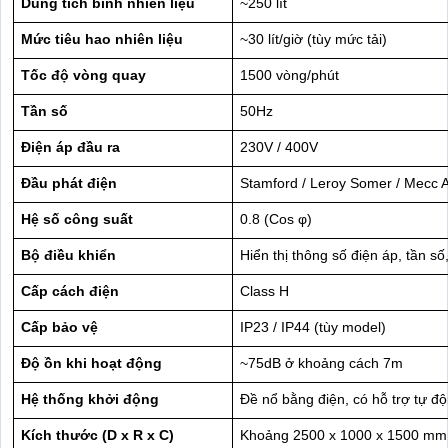
Dung tích bình nhiên liệu
~250 lít
Mức tiêu hao nhiên liệu
~30 lít/giờ (tùy mức tải)
Tốc độ vòng quay
1500 vòng/phút
Tần số
50Hz
Điện áp đầu ra
230V / 400V
Đầu phát điện
Stamford / Leroy Somer / Mecc A
Hệ số công suất
0.8 (Cos φ)
Bộ điều khiển
Hiển thị thông số điện áp, tần số
Cấp cách điện
Class H
Cấp bảo vệ
IP23 / IP44 (tùy model)
Độ ồn khi hoạt động
~75dB ở khoảng cách 7m
Hệ thống khởi động
Đề nổ bằng điện, có hỗ trợ tự đ
Kích thước (D x R x C)
Khoảng 2500 x 1000 x 1500 mm 