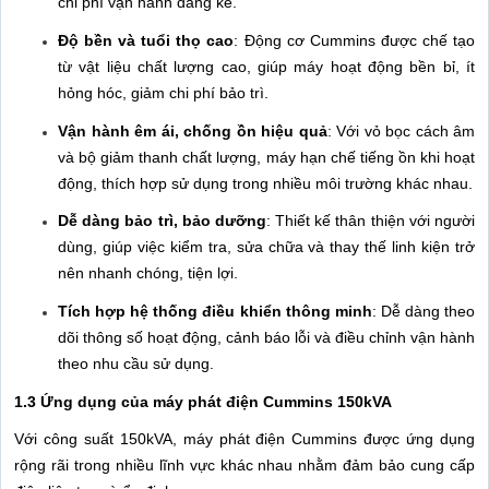
chi phí vận hành đáng kể.
Độ bền và tuổi thọ cao
: Động cơ Cummins được chế tạo
từ vật liệu chất lượng cao, giúp máy hoạt động bền bỉ, ít
hỏng hóc, giảm chi phí bảo trì.
Vận hành êm ái, chống ồn hiệu quả
: Với vỏ bọc cách âm
và bộ giảm thanh chất lượng, máy hạn chế tiếng ồn khi hoạt
động, thích hợp sử dụng trong nhiều môi trường khác nhau.
Dễ dàng bảo trì, bảo dưỡng
: Thiết kế thân thiện với người
dùng, giúp việc kiểm tra, sửa chữa và thay thế linh kiện trở
nên nhanh chóng, tiện lợi.
Tích hợp hệ thống điều khiển thông minh
: Dễ dàng theo
dõi thông số hoạt động, cảnh báo lỗi và điều chỉnh vận hành
theo nhu cầu sử dụng.
1.3 Ứng dụng của máy phát điện Cummins 150kVA
Với công suất 150kVA, máy phát điện Cummins được ứng dụng
rộng rãi trong nhiều lĩnh vực khác nhau nhằm đảm bảo cung cấp