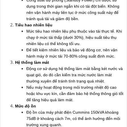
Công suất dự phòng (Standby Power) chỉ được sử
dụng trong thời gian ngắn khi có tải đột biến. Không
nên vận hành máy liên tục ở mức công suất này để
tránh quá tải và giảm độ bền.
Tiêu hao nhiên liệu
Mức tiêu hao nhiên liệu phụ thuộc vào tải thực tế. Khi
chạy ở mức tải thấp (dưới 30%), hiệu suất tiêu thụ
nhiên liệu có thể không tối ưu.
Để tiết kiệm nhiên liệu và bảo vệ động cơ, nên vận
hành máy ở mức tải 70-80% công suất định mức.
Hệ thống làm mát
Động cơ sử dụng hệ thống làm mát bằng két nước và
quạt gió, do đó cần kiểm tra mức nước làm mát
thường xuyên để tránh tình trạng quá nhiệt.
Nếu máy hoạt động trong môi trường nhiệt độ cao
hoặc khu vực kín, cần đảm bảo hệ thống thông gió tốt
để tăng hiệu quả làm mát.
Mức độ ồn
Độ ồn của máy phát điện Cummins 150kVA khoảng
75dB ở khoảng cách 7m, có thể ảnh hưởng đến môi
trường xung quanh.