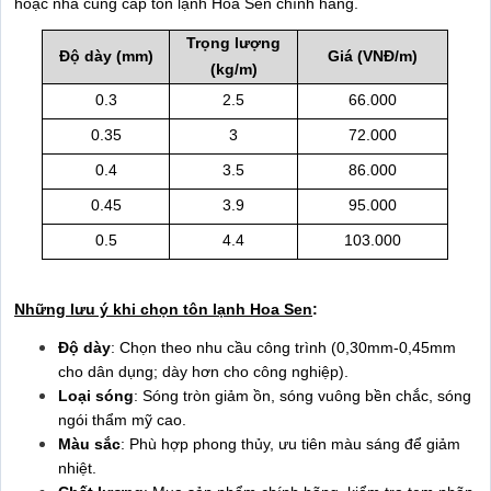
hoặc nhà cung cấp tôn lạnh Hoa Sen chính hãng.
Trọng lượng
Độ dày (mm)
Giá (VNĐ/m)
(kg/m)
0.3
2.5
66.000
0.35
3
72.000
0.4
3.5
86.000
0.45
3.9
95.000
0.5
4.4
103.000
Những lưu ý khi chọn tôn lạnh Hoa Sen
:
Độ dày
: Chọn theo nhu cầu công trình (0,30mm-0,45mm
cho dân dụng; dày hơn cho công nghiệp).
Loại sóng
: Sóng tròn giảm ồn, sóng vuông bền chắc, sóng
ngói thẩm mỹ cao.
Màu sắc
: Phù hợp phong thủy, ưu tiên màu sáng để giảm
nhiệt.