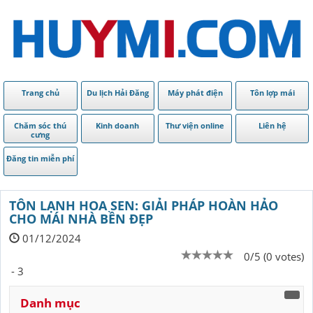
Trang chủ
Du lịch Hải Đăng
Máy phát điện
Tôn lợp mái
Chăm sóc thú
Kinh doanh
Thư viện online
Liên hệ
cưng
Đăng tin miễn phí
TÔN LẠNH HOA SEN: GIẢI PHÁP HOÀN HẢO
CHO MÁI NHÀ BỀN ĐẸP
01/12/2024
0/5 (0 votes)
- 3
Danh mục