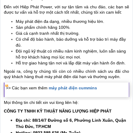
Đến với Hiệp Phát Power, với sự tận tâm và chu đáo, các bạn sẽ
được tư vấn và hỗ trợ một cách tốt nhất, chúng tôi xin cam kết:
Máy phát điện đa dạng, nhiều thương hiệu lớn.
Sản phẩm chính hãng 100%.
Giá cả cạnh tranh nhất thị trường.
Có chế độ bảo hành, bảo dưỡng và hỗ trợ bảo trì máy đầy
đủ.
Đội ngũ kỹ thuật có nhiều năm kinh nghiệm, luôn sẵn sàng
hỗ trợ khách hàng mọi lúc mọi nơi.
Hỗ trợ giao hàng tận nơi và lắp đặt máy vận hành ổn định.
Ngoài ra, công ty chúng tôi còn có nhiều chính sách ưu đãi cho
quý khách hàng thuê máy phát điện dài hạn và thường xuyên.
>> Các bạn xem thêm
máy phát điện cummins
Mọi thông tin chi tiết xin vui lòng liên hệ:
CÔNG TY TNHH KỸ THUẬT NĂNG LƯỢNG HIỆP PHÁT
Địa chỉ: 88/14/7 Đường số 6, Phường Linh Xuân, Quận
Thủ Đức, TP.HCM
Hotline: 0933.595.626 (Mr. Tuấn)