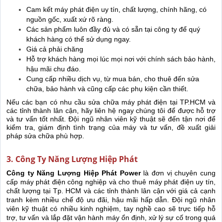
Cam kết máy phát điện uy tín, chất lượng, chính hãng, có
nguồn gốc, xuất xứ rõ ràng.
Các sản phẩm luôn đầy đủ và có sẵn tại công ty để quý
khách hàng có thể sử dụng ngay.
Giá cả phải chăng
Hỗ trợ khách hàng mọi lúc mọi nơi với chính sách bảo hành,
hậu mãi chu đáo.
Cung cấp nhiều dịch vụ, từ mua bán, cho thuê đến sửa
chữa, bảo hành và cũng cấp các phụ kiện cần thiết.
Nếu các bạn có nhu cầu sửa chữa máy phát điện tại TP.HCM và
các tỉnh thành lân cận, hãy liên hệ ngay chúng tôi để được hỗ trợ
và tư vấn tốt nhất. Đội ngũ nhân viên kỹ thuật sẽ đến tận nơi để
kiểm tra, giám định tình trạng của máy và tư vấn, đề xuất giải
pháp sửa chữa phù hợp.
3. Công Ty Năng Lượng Hiệp Phát
Công ty Năng Lượng Hiệp Phát Power
là đơn vị chuyên cung
cấp máy phát điện công nghiệp và cho thuê máy phát điện uy tín,
chất lượng tại Tp. HCM và các tỉnh thành lân cận với giá cả cạnh
tranh kèm nhiều chế độ ưu đãi, hậu mãi hấp dẫn. Đội ngũ nhân
viên kỹ thuật có nhiều kinh nghiệm, tay nghề cao sẽ trực tiếp hỗ
trợ, tư vấn và lắp đặt vận hành máy ổn định, xử lý sự cố trong quá