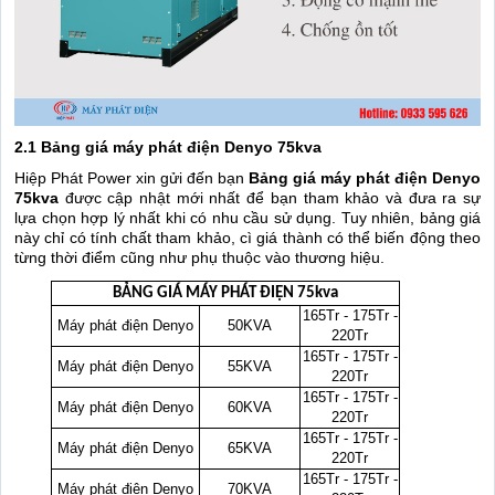
2.1 Bảng giá máy phát điện Denyo 75kva
Hiệp Phát Power xin gửi đến bạn
Bảng giá máy phát điện Denyo
75kva
được cập nhật mới nhất để bạn tham khảo và đưa ra sự
lựa chọn hợp lý nhất khi có nhu cầu sử dụng. Tuy nhiên, bảng giá
này chỉ có tính chất tham khảo, cì giá thành có thể biến động theo
từng thời điểm cũng như phụ thuộc vào thương hiệu.
BẢNG GIÁ MÁY PHÁT ĐIỆN 75kva
165Tr - 175Tr -
Máy phát điện Denyo
50KVA
220Tr
165Tr - 175Tr -
Máy phát điện Denyo
55KVA
220Tr
165Tr - 175Tr -
Máy phát điện Denyo
60KVA
220Tr
165Tr - 175Tr -
Máy phát điện Denyo
65KVA
220Tr
165Tr - 175Tr -
Máy phát điện Denyo
70KVA