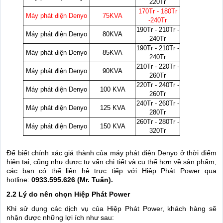
220Tr
170Tr - 180Tr
Máy phát điện Denyo
75KVA
-240Tr
190Tr - 210Tr -
Máy phát điện Denyo
80KVA
240Tr
190Tr - 210Tr -
Máy phát điện Denyo
85KVA
240Tr
210Tr - 220Tr -
Máy phát điện Denyo
90KVA
260Tr
220Tr - 240Tr -
Máy phát điện Denyo
100 KVA
260Tr
240Tr - 260Tr -
Máy phát điện Denyo
125 KVA
280Tr
260Tr - 280Tr -
Máy phát điện Denyo
150 KVA
320Tr
Để biết chính xác giá thành của máy phát điện Denyo ở thời điểm
hiện tại, cũng như được tư vấn chi tiết và cụ thể hơn về sản phẩm,
các bạn có thể liên hệ trực tiếp với Hiệp Phát Power qua
hotline:
0933.595.626 (Mr. Tuấn).
2.2 Lý do nên chọn Hiệp Phát Power
Khi sử dụng các dịch vụ của Hiệp Phát Power, khách hàng sẽ
nhận được những lợi ích như sau: