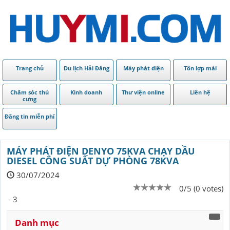
Trang chủ
Du lịch Hải Đăng
Máy phát điện
Tôn lợp mái
Chăm sóc thú
Kinh doanh
Thư viện online
Liên hệ
cưng
Đăng tin miễn phí
MÁY PHÁT ĐIỆN DENYO 75KVA CHẠY DẦU
DIESEL CÔNG SUẤT DỰ PHÒNG 78KVA
30/07/2024
0/5 (0 votes)
- 3
Danh mục