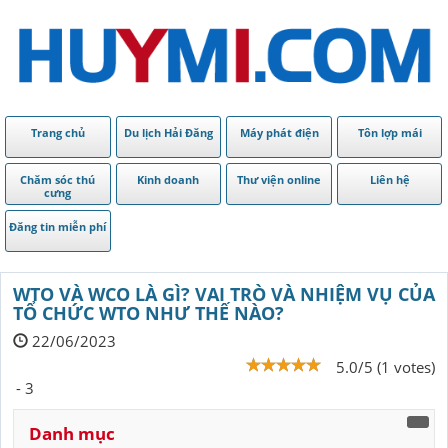
Trang chủ
Du lịch Hải Đăng
Máy phát điện
Tôn lợp mái
Chăm sóc thú
Kinh doanh
Thư viện online
Liên hệ
cưng
Đăng tin miễn phí
WTO VÀ WCO LÀ GÌ? VAI TRÒ VÀ NHIỆM VỤ CỦA
TỔ CHỨC WTO NHƯ THẾ NÀO?
22/06/2023
5.0/5 (1 votes)
- 3
Danh mục