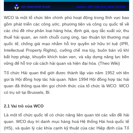
WCO là một tổ chức liên chính phủ hoạt động trong lĩnh vực bao
gồm phát triển các công ước, phương tiện và công cụ quốc tế về
các chủ đề như phân loại hàng hóa, định giá, quy tắc xuất xứ, thu
thuế hải quan, an ninh chuỗi cung ứng, tạo thuận lợi thương mại
quốc tế, chống giả mạo nhằm hỗ trợ quyền sở hữu trí tuệ (IPR,
Intellectual Property Rights), cưỡng chế ma túy, buôn bán vũ khí
bất hợp pháp, khuyến khích toàn vẹn, và xây dựng năng lực bền
vững để hỗ trợ cải cách hải quan và hiện đại hóa. (Theo Wiki)
Tổ chức Hải quan thế giới được thành lập vào năm 1952 với tên
gọi là Hội đồng hợp tác hải quan. Năm 1994 Hội đồng hợp tác hải
quan đã thông qua tên gọi chính thức của tổ chức là WCO. WCO
có trụ sở tại Brussels, Bỉ.
2.1 Vai trò của WCO
Là một tổ chức quốc tế có chức năng liên quan tới các vấn đề hải
quan. WCO duy trì danh mục hàng hoá Hệ thống Hài hoà quốc tế
(HS), và quản lý các khía cạnh kỹ thuật của các Hiệp định của Tổ