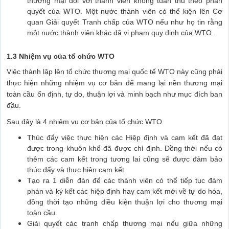
thương mại đối với thành viên không tuân thủ theo phán
quyết của WTO. Một nước thành viên có thể kiện lên Cơ
quan Giải quyết Tranh chấp của WTO nếu như họ tin rằng
một nước thành viên khác đã vi phạm quy định của WTO.
1.3 Nhiệm vụ của tổ chức WTO
Việc thành lập lên tổ chức thương mại quốc tế WTO này cũng phải
thực hiện những nhiệm vụ cơ bản để mang lại nền thương mại
toàn cầu ổn định, tự do, thuận lợi và minh bạch như mục đích ban
đầu.
Sau đây là 4 nhiệm vụ cơ bản của tổ chức WTO
Thúc đẩy việc thực hiện các Hiệp định và cam kết đã đạt
được trong khuôn khổ đã được chỉ định. Đồng thời nếu có
thêm các cam kết trong tương lai cũng sẽ được đảm bảo
thúc đẩy và thực hiện cam kết.
Tạo ra 1 diễn đàn để các thành viên có thể tiếp tục đàm
phán và ký kết các hiệp định hay cam kết mới về tự do hóa,
đồng thời tạo những điều kiện thuận lợi cho thương mại
toàn cầu.
Giải quyết các tranh chấp thương mại nếu giữa những