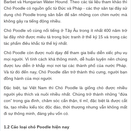
Barbet và Hungarian Water Hound. Theo các tài liệu tham khảo thì
Chó Poodle có nguồn gốc từ Đức và Pháp - các thợ săn tại đây sử
dụng chó Poodle trong săn bắn để săn những con chim nước mà
không gây ra tiếng động nhiều.
Chó Poodle vô cùng nổi tiếng ở Tây Âu trong ít nhất 400 năm trở
lại đây nhờ được miêu tả trong bức tranh ở thế kỷ 15 và trong các
tác phẩm điêu khắc từ thế kỷ nhất.
Chó Poodle còn được nuôi djay để tham gia biểu diễn xiếc phụ vụ
mọi người. Vì tính cách khá thông minh, dễ huấn luyện nên chúng
được lưu diễn ở khắp mọi nơi tại các thành phố của nước Pháp.
Và từ đó đến nay, Chó Poodle dần trở thành thú cưng, người bạn
đồng hành của mọi người.
Đặc biệt, tại Việt Nam thì Chó Poodle là giống chó được nhiều
người yêu thích và nuôi nhiều nhất. Chúng trở thành những “đứa
con” trong gia đình, chăm sóc cẩn thận, tỉ mĩ, đặc biệt là được cắt
tỉa, tạo nhiều kiểu tóc độc đáo, thời thượng nhưng vẫn không mất
đi sự thông minh, đáng yêu vốn có.
1.2 Các loại chó Poodle hiện nay