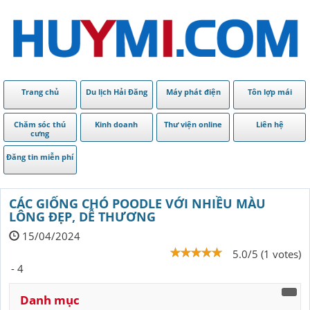
Trang chủ
Du lịch Hải Đăng
Máy phát điện
Tôn lợp mái
Chăm sóc thú
Kinh doanh
Thư viện online
Liên hệ
cưng
Đăng tin miễn phí
CÁC GIỐNG CHÓ POODLE VỚI NHIỀU MÀU
LÔNG ĐẸP, DỄ THƯƠNG
15/04/2024
5.0/5 (1 votes)
- 4
Danh mục