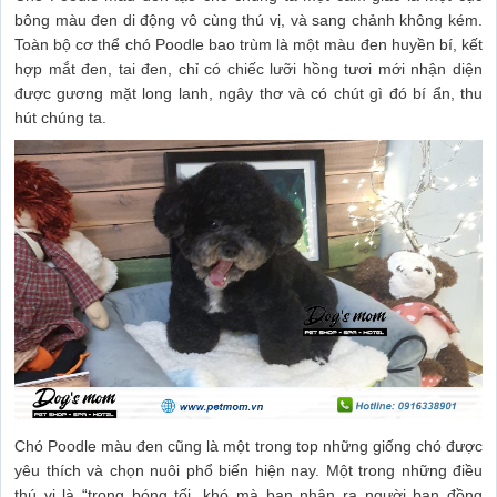
bông màu đen di động vô cùng thú vị, và sang chảnh không kém.
Toàn bộ cơ thể chó Poodle bao trùm là một màu đen huyền bí, kết
hợp mắt đen, tai đen, chỉ có chiếc lưỡi hồng tươi mới nhận diện
được gương mặt long lanh, ngây thơ và có chút gì đó bí ẩn, thu
hút chúng ta.
Chó Poodle màu đen cũng là một trong top những giống chó được
yêu thích và chọn nuôi phổ biến hiện nay. Một trong những điều
thú vị là “trong bóng tối, khó mà bạn nhận ra người bạn đồng