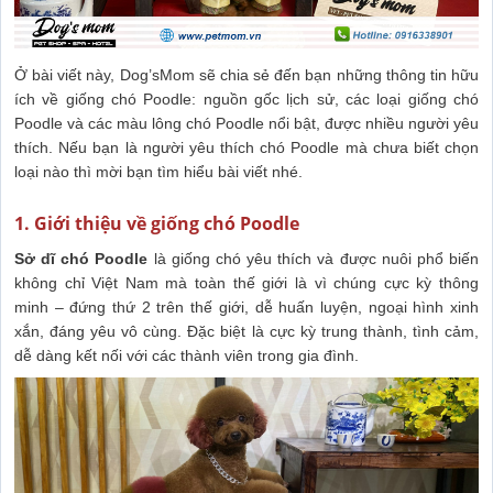
Ở bài viết này, Dog’sMom sẽ chia sẻ đến bạn những thông tin hữu
ích về giống chó Poodle: nguồn gốc lịch sử, các loại giống chó
Poodle và các màu lông chó Poodle nổi bật, được nhiều người yêu
thích. Nếu bạn là người yêu thích chó Poodle mà chưa biết chọn
loại nào thì mời bạn tìm hiểu bài viết nhé.
1. Giới thiệu về giống chó Poodle
Sở dĩ chó Poodle
là giống chó yêu thích và được nuôi phổ biến
không chỉ Việt Nam mà toàn thế giới là vì chúng cực kỳ thông
minh – đứng thứ 2 trên thế giới, dễ huấn luyện, ngoại hình xinh
xắn, đáng yêu vô cùng. Đặc biệt là cực kỳ trung thành, tình cảm,
dễ dàng kết nối với các thành viên trong gia đình.