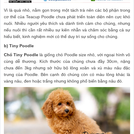
Vì là quá nhỏ, nằm gọn trong một tách trà nên các bộ phận trong
cơ thể của Teacup Poodle chưa phát triển toàn diện nên cực khó
nuôi. Nhiều người yêu thích và dành tình cảm cho chúng, nhưng
nếu nuôi thì cần rất nhiều sự kiên nhẫn và chăm sóc bằng cả sự
hiểu biết, kinh nghiệm mới có thể duy trì sự sống cho chúng.
b) Tiny Poodle
Chó Tiny Poodle
là giống chó Poodle size nhỏ, với ngoại hình vô
cùng dễ thương. Kích thước của chúng chưa đầy 30cm, nặng
chưa đến 3kg nhưng sở hữu bộ lông xoăn và xù màu nâu đặc
trưng của Poodle. Bên cạnh đó chúng còn có màu lông khác là
vàng nâu, đen hoặc trắng nhưng không phổ biến bằng nâu đỏ.