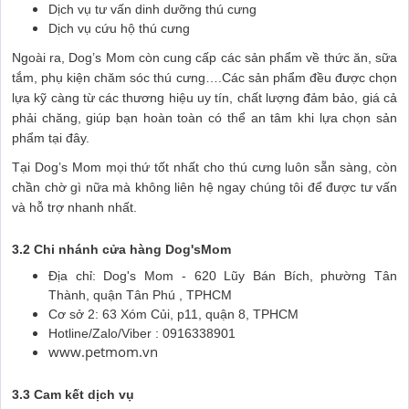
Dịch vụ tư vấn dinh dưỡng thú cưng
Dịch vụ cứu hộ thú cưng
Ngoài ra, Dog’s Mom còn cung cấp các sản phẩm về thức ăn, sữa
tắm, phụ kiện chăm sóc thú cưng….Các sản phẩm đều được chọn
lựa kỹ càng từ các thương hiệu uy tín, chất lượng đảm bảo, giá cả
phải chăng, giúp bạn hoàn toàn có thể an tâm khi lựa chọn sản
phẩm tại đây.
Tại Dog’s Mom mọi thứ tốt nhất cho thú cưng luôn sẵn sàng, còn
chần chờ gì nữa mà không liên hệ ngay chúng tôi để được tư vấn
và hỗ trợ nhanh nhất.
3.2 Chi nhánh cửa hàng Dog'sMom
Địa chỉ: Dog's Mom - 620 Lũy Bán Bích, phường Tân
Thành, quận Tân Phú , TPHCM
Cơ sở 2: 63 Xóm Củi, p11, quận 8, TPHCM
Hotline/Zalo/Viber : 0916338901
www.petmom.vn
3.3 Cam kết dịch vụ