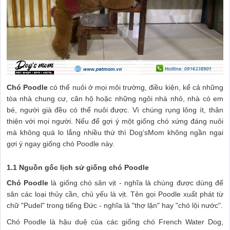
Chó Poodle
có thể nuôi ở mọi môi trường, điều kiện, kể cả những
tòa nhà chung cư, căn hộ hoặc những ngôi nhà nhỏ, nhà có em
bé, người già đều có thể nuôi được. Vì chúng rụng lông ít, thân
thiện với mọi người. Nếu để gợi ý một giống chó xứng đáng nuôi
mà không quá lo lắng nhiều thứ thì Dog’sMom không ngần ngại
gợi ý ngay giống chó Poodle này.
1.1 Nguồn gốc lịch sử giống chó Poodle
Chó Poodle
là giống chó săn vịt - nghĩa là chúng được dùng để
săn các loại thủy cần, chủ yếu là vịt. Tên gọi Poodle xuất phát từ
chữ "Pudel" trong tiếng Đức - nghĩa là "thợ lặn" hay "chó lội nước".
Chó Poodle là hậu duệ của các giống chó French Water Dog,