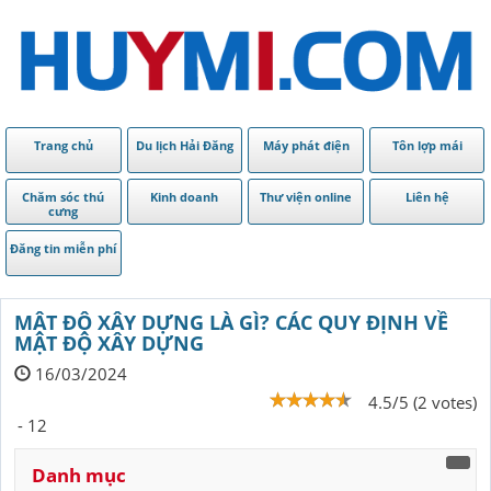
Trang chủ
Du lịch Hải Đăng
Máy phát điện
Tôn lợp mái
Chăm sóc thú
Kinh doanh
Thư viện online
Liên hệ
cưng
Đăng tin miễn phí
MẬT ĐỘ XÂY DỰNG LÀ GÌ? CÁC QUY ĐỊNH VỀ
MẬT ĐỘ XÂY DỰNG
16/03/2024
4.5/5 (2 votes)
- 12
Danh mục