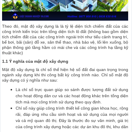
Theo đó, mật độ xây dựng là là tỷ lệ diện tích chiếm đất của các
công trình kiến trúc trên tổng diện tích lô đất (không bao gồm diện
tích chiếm đất của các công trình ngoài trời như tiểu cảnh trang trí,
bể bơi, bãi (sân) đỗ xe, sân thể thao, nhà bảo vệ, lối lên xuống, bộ
phận thông gió tầng hầm có mái che và các công trình hạ tầng kỹ
thuật khác)
1.1 Ý nghĩa của mật độ xây dựng
Mật độ xây dựng là chỉ số thể hiện hệ số đất đai quan trọng trong
ngành xây dựng khi thi công bất kỳ công trình nào. Chỉ số mật độ
xây dựng có ý nghĩa như sau:
Là chỉ số trực quan giúp so sánh được lượng đất sử dụng
cho hoạt động dân cư và các hoạt động khác trên tổng diện
tích mà mọi công trình sử dụng theo quy định.
Chỉ số này giúp công trình thiết kế công gian khoa học, rộng
rãi, đáp ứng nhu cầu sinh hoạt và sử dụng của mọi người
và cả mỹ quan đô thị. Đây là thước đo sự văn minh, giá trị
của công trình xây dựng hoặc các dự án khu đô thị, khu dân