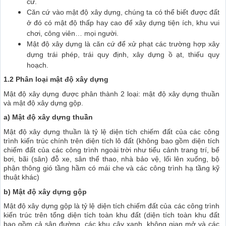
cư.
Căn cứ vào mật độ xây dựng, chúng ta có thể biết được đất
ở đó có mật độ thấp hay cao để xây dựng tiện ích, khu vui
chơi, công viên… mọi người.
Mật độ xây dựng là căn cứ để xử phạt các trường hợp xây
dựng trái phép, trái quy định, xây dựng ồ ạt, thiếu quy
hoạch.
1.2 Phân loại mật độ xây dựng
Mật độ xây dựng được phân thành 2 loại: mật độ xây dựng thuần
và mật độ xây dựng gộp.
a) Mật độ xây dựng thuần
Mật độ xây dựng thuần là tỷ lệ diện tích chiếm đất của các công
trình kiến trúc chính trên diện tích lô đất (không bao gồm diện tích
chiếm đất của các công trình ngoài trời như tiểu cảnh trang trí, bể
bơi, bãi (sân) đỗ xe, sân thể thao, nhà bảo vệ, lối lên xuống, bộ
phận thông gió tầng hầm có mái che và các công trình hạ tầng kỹ
thuật khác)
b) Mật độ xây dựng gộp
Mật độ xây dựng gộp là tỷ lệ diện tích chiếm đất của các công trình
kiến trúc trên tổng diện tích toàn khu đất (diện tích toàn khu đất
bao gồm cả sân đường, các khu cây xanh, không gian mở và các